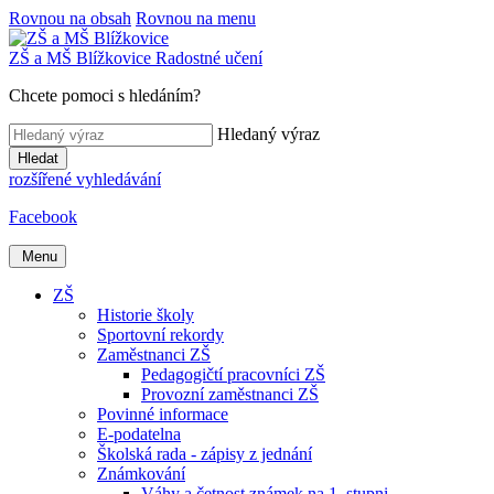
Rovnou na obsah
Rovnou na menu
ZŠ a MŠ
Blížkovice
Radostné učení
Chcete pomoci s hledáním?
Hledaný výraz
Hledat
rozšířené vyhledávání
Facebook
Menu
ZŠ
Historie školy
Sportovní rekordy
Zaměstnanci ZŠ
Pedagogičtí pracovníci ZŠ
Provozní zaměstnanci ZŠ
Povinné informace
E-podatelna
Školská rada - zápisy z jednání
Známkování
Váhy a četnost známek na 1. stupni