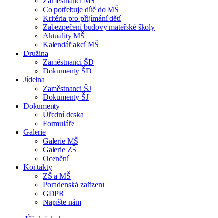
Zaměstnanci MŠ
Co potřebuje dítě do MŠ
Kritéria pro přijímání dětí
Zabezpečení budovy mateřské školy
Aktuality MŠ
Kalendář akcí MŠ
Družina
Zaměstnanci ŠD
Dokumenty ŠD
Jídelna
Zaměstnanci ŠJ
Dokumenty ŠJ
Dokumenty
Úřední deska
Formuláře
Galerie
Galerie MŠ
Galerie ZŠ
Ocenění
Kontakty
ZŠ a MŠ
Poradenská zařízení
GDPR
Napište nám