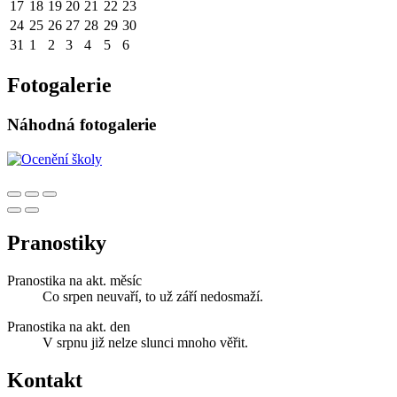
17
18
19
20
21
22
23
24
25
26
27
28
29
30
31
1
2
3
4
5
6
Fotogalerie
Náhodná fotogalerie
Pranostiky
Pranostika na akt. měsíc
Co srpen neuvaří, to už září nedosmaží.
Pranostika na akt. den
V srpnu již nelze slunci mnoho věřit.
Kontakt