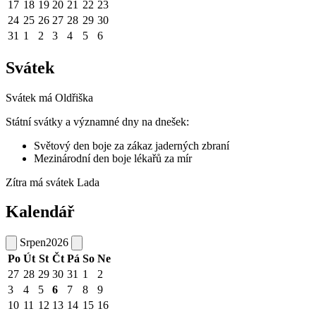
17
18
19
20
21
22
23
24
25
26
27
28
29
30
31
1
2
3
4
5
6
Svátek
Svátek má
Oldřiška
Státní svátky a významné dny na dnešek:
Světový den boje za zákaz jaderných zbraní
Mezinárodní den boje lékařů za mír
Zítra má svátek
Lada
Kalendář
Srpen
2026
Po
Út
St
Čt
Pá
So
Ne
27
28
29
30
31
1
2
3
4
5
6
7
8
9
10
11
12
13
14
15
16