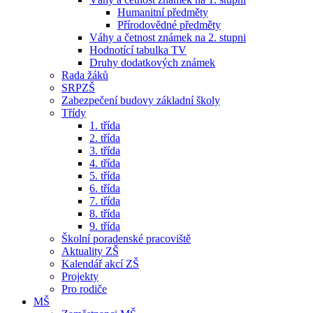
Humanitní předměty
Přírodovědné předměty
Váhy a četnost známek na 2. stupni
Hodnotící tabulka TV
Druhy dodatkových známek
Rada žáků
SRPZŠ
Zabezpečení budovy základní školy
Třídy
1. třída
2. třída
3. třída
4. třída
5. třída
6. třída
7. třída
8. třída
9. třída
Školní poradenské pracoviště
Aktuality ZŠ
Kalendář akcí ZŠ
Projekty
Pro rodiče
MŠ