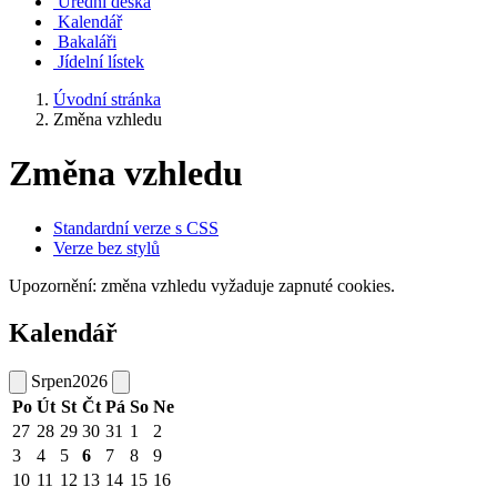
Úřední deska
Kalendář
Bakaláři
Jídelní lístek
Úvodní stránka
Změna vzhledu
Změna vzhledu
Standardní verze s CSS
Verze bez stylů
Upozornění: změna vzhledu vyžaduje zapnuté cookies.
Kalendář
Srpen
2026
Po
Út
St
Čt
Pá
So
Ne
27
28
29
30
31
1
2
3
4
5
6
7
8
9
10
11
12
13
14
15
16