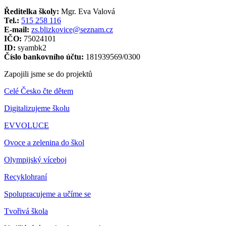
Ředitelka školy:
Mgr. Eva Valová
Tel.:
515 258 116
E-mail:
zs.blizkovice@seznam.cz
IČO:
75024101
ID:
syambk2
Číslo bankovního účtu:
181939569/0300
Zapojili jsme se do projektů
Celé Česko čte dětem
Digitalizujeme školu
EVVOLUCE
Ovoce a zelenina do škol
Olympijský víceboj
Recyklohraní
Spolupracujeme a učíme se
Tvořivá škola