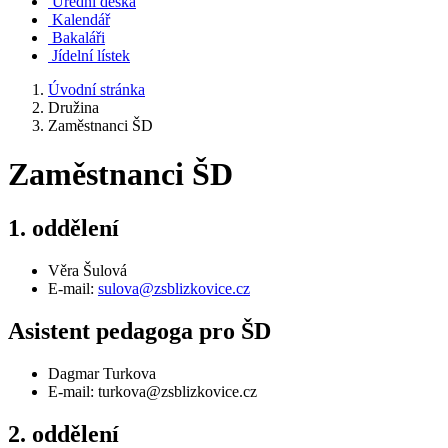
Úřední deska
Kalendář
Bakaláři
Jídelní lístek
Úvodní stránka
Družina
Zaměstnanci ŠD
Zaměstnanci ŠD
1. oddělení
Věra Šulová
E-mail:
sulova@zsblizkovice.cz
Asistent pedagoga pro ŠD
Dagmar Turkova
E-mail: turkova@zsblizkovice.cz
2. oddělení