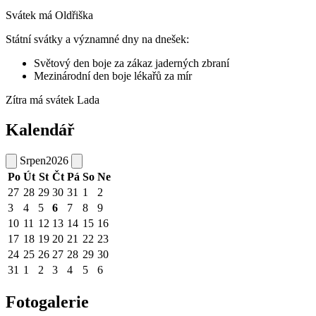
Svátek má
Oldřiška
Státní svátky a významné dny na dnešek:
Světový den boje za zákaz jaderných zbraní
Mezinárodní den boje lékařů za mír
Zítra má svátek
Lada
Kalendář
Srpen
2026
Po
Út
St
Čt
Pá
So
Ne
27
28
29
30
31
1
2
3
4
5
6
7
8
9
10
11
12
13
14
15
16
17
18
19
20
21
22
23
24
25
26
27
28
29
30
31
1
2
3
4
5
6
Fotogalerie