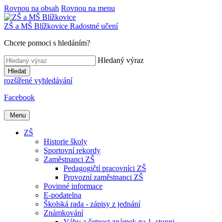
Rovnou na obsah
Rovnou na menu
ZŠ a MŠ
Blížkovice
Radostné učení
Chcete pomoci s hledáním?
Hledaný výraz
Hledat
rozšířené vyhledávání
Facebook
Menu
ZŠ
Historie školy
Sportovní rekordy
Zaměstnanci ZŠ
Pedagogičtí pracovníci ZŠ
Provozní zaměstnanci ZŠ
Povinné informace
E-podatelna
Školská rada - zápisy z jednání
Známkování
Váhy a četnost známek na 1. stupni