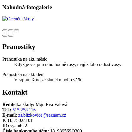
Náhodná fotogalerie
Pranostiky
Pranostika na akt. měsíc
Když je v srpnu ráno hodně rosy, mají z toho radost vosy.
Pranostika na akt. den
V srpnu již nelze slunci mnoho věřit.
Kontakt
Ředitelka školy:
Mgr. Eva Valová
Tel.:
515 258 116
E-mail:
zs.blizkovice@seznam.cz
IČO:
75024101
ID:
syambk2
Číslo bankovního účtu:
181939569/0300