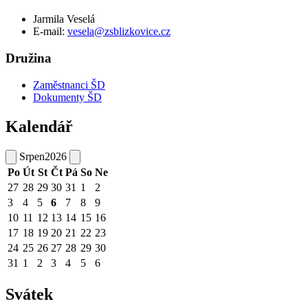
Jarmila Veselá
E-mail:
vesela@zsblizkovice.cz
Družina
Zaměstnanci ŠD
Dokumenty ŠD
Kalendář
Srpen
2026
Po
Út
St
Čt
Pá
So
Ne
27
28
29
30
31
1
2
3
4
5
6
7
8
9
10
11
12
13
14
15
16
17
18
19
20
21
22
23
24
25
26
27
28
29
30
31
1
2
3
4
5
6
Svátek