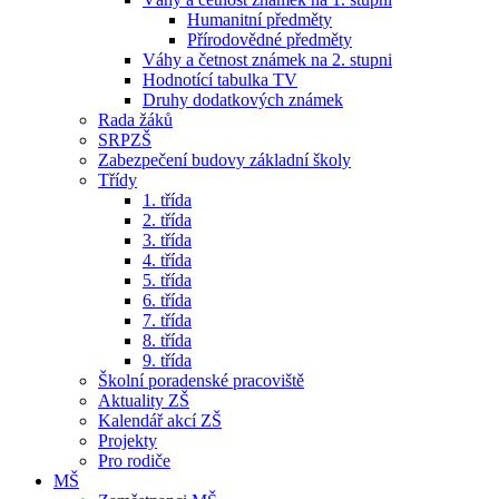
Humanitní předměty
Přírodovědné předměty
Váhy a četnost známek na 2. stupni
Hodnotící tabulka TV
Druhy dodatkových známek
Rada žáků
SRPZŠ
Zabezpečení budovy základní školy
Třídy
1. třída
2. třída
3. třída
4. třída
5. třída
6. třída
7. třída
8. třída
9. třída
Školní poradenské pracoviště
Aktuality ZŠ
Kalendář akcí ZŠ
Projekty
Pro rodiče
MŠ