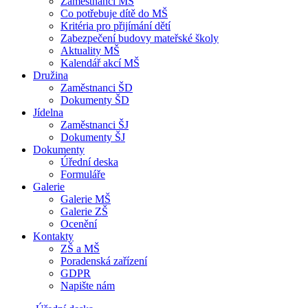
Zaměstnanci MŠ
Co potřebuje dítě do MŠ
Kritéria pro přijímání dětí
Zabezpečení budovy mateřské školy
Aktuality MŠ
Kalendář akcí MŠ
Družina
Zaměstnanci ŠD
Dokumenty ŠD
Jídelna
Zaměstnanci ŠJ
Dokumenty ŠJ
Dokumenty
Úřední deska
Formuláře
Galerie
Galerie MŠ
Galerie ZŠ
Ocenění
Kontakty
ZŠ a MŠ
Poradenská zařízení
GDPR
Napište nám