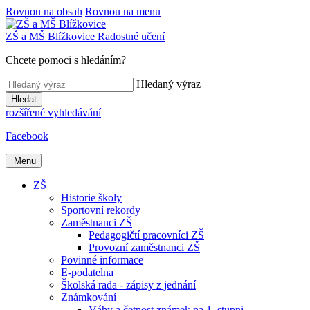
Rovnou na obsah
Rovnou na menu
ZŠ a MŠ
Blížkovice
Radostné učení
Chcete pomoci s hledáním?
Hledaný výraz
Hledat
rozšířené vyhledávání
Facebook
Menu
ZŠ
Historie školy
Sportovní rekordy
Zaměstnanci ZŠ
Pedagogičtí pracovníci ZŠ
Provozní zaměstnanci ZŠ
Povinné informace
E-podatelna
Školská rada - zápisy z jednání
Známkování
Váhy a četnost známek na 1. stupni