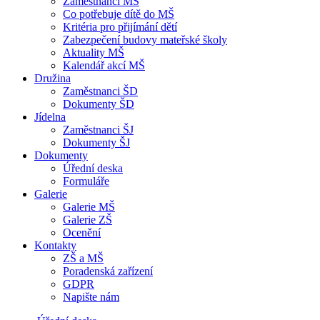
Zaměstnanci MŠ
Co potřebuje dítě do MŠ
Kritéria pro přijímání dětí
Zabezpečení budovy mateřské školy
Aktuality MŠ
Kalendář akcí MŠ
Družina
Zaměstnanci ŠD
Dokumenty ŠD
Jídelna
Zaměstnanci ŠJ
Dokumenty ŠJ
Dokumenty
Úřední deska
Formuláře
Galerie
Galerie MŠ
Galerie ZŠ
Ocenění
Kontakty
ZŠ a MŠ
Poradenská zařízení
GDPR
Napište nám