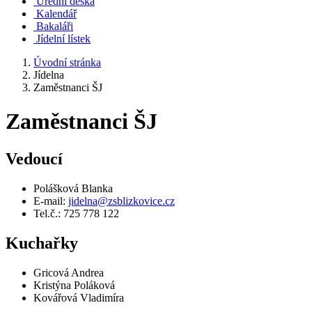
Úřední deska
Kalendář
Bakaláři
Jídelní lístek
Úvodní stránka
Jídelna
Zaměstnanci ŠJ
Zaměstnanci ŠJ
Vedoucí
Polášková Blanka
E-mail:
jidelna@zsblizkovice.cz
Tel.č.: 725 778 122
Kuchařky
Gricová Andrea
Kristýna Poláková
Kovářová Vladimíra