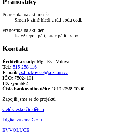
Pranostiky
Pranostika na akt. měsíc
Srpen k zimě hledí a rád vodu cedí.
Pranostika na akt. den
Když srpen pálí, bude pálit i víno.
Kontakt
Ředitelka školy:
Mgr. Eva Valová
Tel.:
515 258 116
E-mail:
zs.blizkovice@seznam.cz
IČO:
75024101
ID:
syambk2
Číslo bankovního účtu:
181939569/0300
Zapojili jsme se do projektů
Celé Česko čte dětem
Digitalizujeme školu
EVVOLUCE