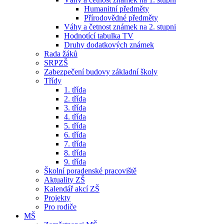
Humanitní předměty
Přírodovědné předměty
Váhy a četnost známek na 2. stupni
Hodnotící tabulka TV
Druhy dodatkových známek
Rada žáků
SRPZŠ
Zabezpečení budovy základní školy
Třídy
1. třída
2. třída
3. třída
4. třída
5. třída
6. třída
7. třída
8. třída
9. třída
Školní poradenské pracoviště
Aktuality ZŠ
Kalendář akcí ZŠ
Projekty
Pro rodiče
MŠ