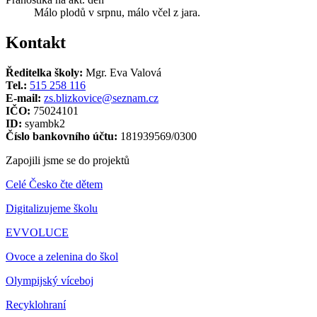
Málo plodů v srpnu, málo včel z jara.
Kontakt
Ředitelka školy:
Mgr. Eva Valová
Tel.:
515 258 116
E-mail:
zs.blizkovice@seznam.cz
IČO:
75024101
ID:
syambk2
Číslo bankovního účtu:
181939569/0300
Zapojili jsme se do projektů
Celé Česko čte dětem
Digitalizujeme školu
EVVOLUCE
Ovoce a zelenina do škol
Olympijský víceboj
Recyklohraní