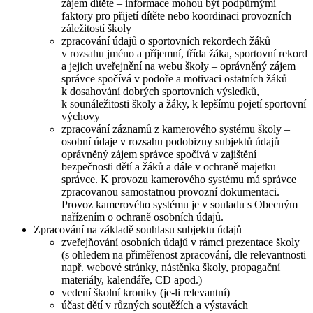
zájem dítěte – informace mohou být podpůrnými
faktory pro přijetí dítěte nebo koordinaci provozních
záležitostí školy
zpracování údajů o sportovních rekordech žáků
v rozsahu jméno a příjemní, třída žáka, sportovní rekord
a jejich uveřejnění na webu školy – oprávněný zájem
správce spočívá v podoře a motivaci ostatních žáků
k dosahování dobrých sportovních výsledků,
k sounáležitosti školy a žáky, k lepšímu pojetí sportovní
výchovy
zpracování záznamů z kamerového systému školy –
osobní údaje v rozsahu podobizny subjektů údajů –
oprávněný zájem správce spočívá v zajištění
bezpečnosti dětí a žáků a dále v ochraně majetku
správce. K provozu kamerového systému má správce
zpracovanou samostatnou provozní dokumentaci.
Provoz kamerového systému je v souladu s Obecným
nařízením o ochraně osobních údajů.
Zpracování na základě souhlasu subjektu údajů
zveřejňování osobních údajů v rámci prezentace školy
(s ohledem na přiměřenost zpracování, dle relevantnosti
např. webové stránky, nástěnka školy, propagační
materiály, kalendáře, CD apod.)
vedení školní kroniky (je-li relevantní)
účast dětí v různých soutěžích a výstavách