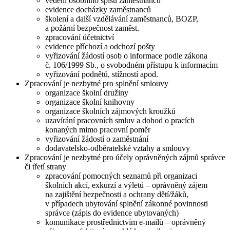
vedení osobního spisů zaměstnanců
evidence docházky zaměstnanců
školení a další vzdělávání zaměstnanců, BOZP,
a požární bezpečnost zaměst.
zpracování účetnictví
evidence příchozí a odchozí pošty
vyřizování žádostí osob o informace podle zákona
č. 106/1999 Sb., o svobodném přístupu k informacím
vyřizování podnětů, stížností apod.
Zpracování je nezbytné pro splnění smlouvy
organizace školní družiny
organizace školní knihovny
organizace školních zájmových kroužků
uzavírání pracovních smluv a dohod o pracích
konaných mimo pracovní poměr
vyřizování žádostí o zaměstnání
dodavatelsko-odběratelské vztahy a smlouvy
Zpracování je nezbytné pro účely oprávněných zájmů správce
či třetí strany
zpracování pomocných seznamů při organizaci
školních akcí, exkurzí a výletů – oprávněný zájem
na zajištění bezpečnosti a ochrany dětí/žáků,
v případech ubytování splnění zákonné povinnosti
správce (zápis do evidence ubytovaných)
komunikace prostřednictvím e-mailů – oprávněný