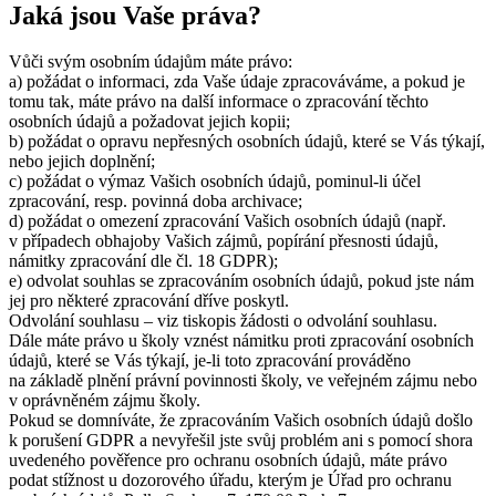
Jaká jsou Vaše práva?
Vůči svým osobním údajům máte právo:
a) požádat o informaci, zda Vaše údaje zpracováváme, a pokud je
tomu tak, máte právo na další informace o zpracování těchto
osobních údajů a požadovat jejich kopii;
b) požádat o opravu nepřesných osobních údajů, které se Vás týkají,
nebo jejich doplnění;
c) požádat o výmaz Vašich osobních údajů, pominul-li účel
zpracování, resp. povinná doba archivace;
d) požádat o omezení zpracování Vašich osobních údajů (např.
v případech obhajoby Vašich zájmů, popírání přesnosti údajů,
námitky zpracování dle čl. 18 GDPR);
e) odvolat souhlas se zpracováním osobních údajů, pokud jste nám
jej pro některé zpracování dříve poskytl.
Odvolání souhlasu – viz tiskopis žádosti o odvolání souhlasu.
Dále máte právo u školy vznést námitku proti zpracování osobních
údajů, které se Vás týkají, je-li toto zpracování prováděno
na základě plnění právní povinnosti školy, ve veřejném zájmu nebo
v oprávněném zájmu školy.
Pokud se domníváte, že zpracováním Vašich osobních údajů došlo
k porušení GDPR a nevyřešil jste svůj problém ani s pomocí shora
uvedeného pověřence pro ochranu osobních údajů, máte právo
podat stížnost u dozorového úřadu, kterým je Úřad pro ochranu