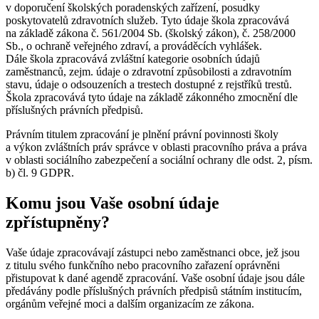
v doporučení školských poradenských zařízení, posudky
poskytovatelů zdravotních služeb. Tyto údaje škola zpracovává
na základě zákona č. 561/2004 Sb. (školský zákon), č. 258/2000
Sb., o ochraně veřejného zdraví, a prováděcích vyhlášek.
Dále škola zpracovává zvláštní kategorie osobních údajů
zaměstnanců, zejm. údaje o zdravotní způsobilosti a zdravotním
stavu, údaje o odsouzeních a trestech dostupné z rejstříků trestů.
Škola zpracovává tyto údaje na základě zákonného zmocnění dle
příslušných právních předpisů.
Právním titulem zpracování je plnění právní povinnosti školy
a výkon zvláštních práv správce v oblasti pracovního práva a práva
v oblasti sociálního zabezpečení a sociální ochrany dle odst. 2, písm.
b) čl. 9 GDPR.
Komu jsou Vaše osobní údaje
zpřístupněny?
Vaše údaje zpracovávají zástupci nebo zaměstnanci obce, jež jsou
z titulu svého funkčního nebo pracovního zařazení oprávněni
přistupovat k dané agendě zpracování. Vaše osobní údaje jsou dále
předávány podle příslušných právních předpisů státním institucím,
orgánům veřejné moci a dalším organizacím ze zákona.