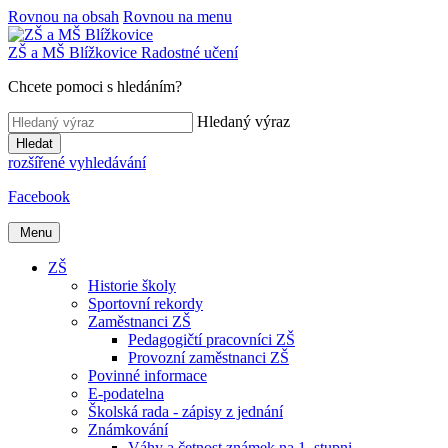
Rovnou na obsah
Rovnou na menu
ZŠ a MŠ
Blížkovice
Radostné učení
Chcete pomoci s hledáním?
Hledaný výraz
Hledat
rozšířené vyhledávání
Facebook
Menu
ZŠ
Historie školy
Sportovní rekordy
Zaměstnanci ZŠ
Pedagogičtí pracovníci ZŠ
Provozní zaměstnanci ZŠ
Povinné informace
E-podatelna
Školská rada - zápisy z jednání
Známkování
Váhy a četnost známek na 1. stupni