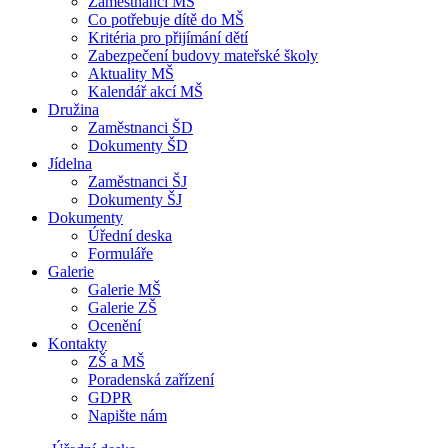
Zaměstnanci MŠ
Co potřebuje dítě do MŠ
Kritéria pro přijímání dětí
Zabezpečení budovy mateřské školy
Aktuality MŠ
Kalendář akcí MŠ
Družina
Zaměstnanci ŠD
Dokumenty ŠD
Jídelna
Zaměstnanci ŠJ
Dokumenty ŠJ
Dokumenty
Úřední deska
Formuláře
Galerie
Galerie MŠ
Galerie ZŠ
Ocenění
Kontakty
ZŠ a MŠ
Poradenská zařízení
GDPR
Napište nám