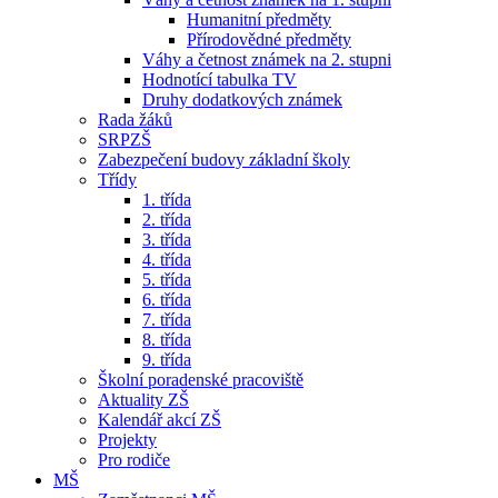
Humanitní předměty
Přírodovědné předměty
Váhy a četnost známek na 2. stupni
Hodnotící tabulka TV
Druhy dodatkových známek
Rada žáků
SRPZŠ
Zabezpečení budovy základní školy
Třídy
1. třída
2. třída
3. třída
4. třída
5. třída
6. třída
7. třída
8. třída
9. třída
Školní poradenské pracoviště
Aktuality ZŠ
Kalendář akcí ZŠ
Projekty
Pro rodiče
MŠ