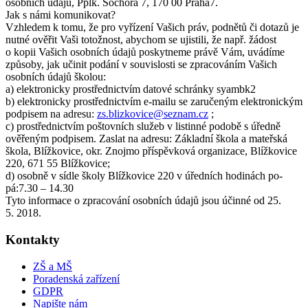
osobních údajů, Pplk. Sochora 7, 170 00 Praha7.
Jak s námi komunikovat?
Vzhledem k tomu, že pro vyřízení Vašich práv, podnětů či dotazů je
nutné ověřit Vaši totožnost, abychom se ujistili, že např. žádost
o kopii Vašich osobních údajů poskytneme právě Vám, uvádíme
způsoby, jak učinit podání v souvislosti se zpracováním Vašich
osobních údajů školou:
a) elektronicky prostřednictvím datové schránky syambk2
b) elektronicky prostřednictvím e-mailu se zaručeným elektronickým
podpisem na adresu:
zs.blizkovice@seznam.cz
;
c) prostřednictvím poštovních služeb v listinné podobě s úředně
ověřeným podpisem. Zaslat na adresu: Základní škola a mateřská
škola, Blížkovice, okr. Znojmo příspěvková organizace, Blížkovice
220, 671 55 Blížkovice;
d) osobně v sídle školy Blížkovice 220 v úředních hodinách po-
pá:7.30 – 14.30
Tyto informace o zpracování osobních údajů jsou účinné od 25.
5. 2018.
Kontakty
ZŠ a MŠ
Poradenská zařízení
GDPR
Napište nám