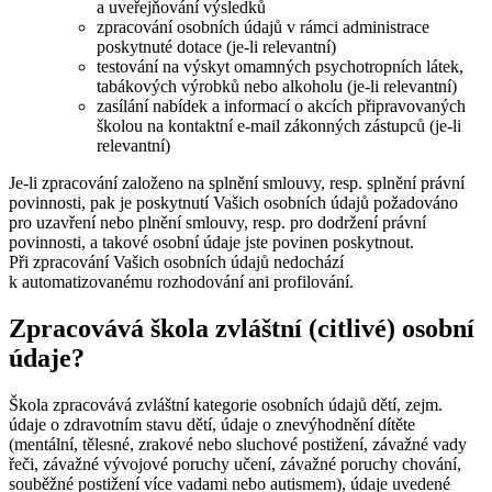
a uveřejňování výsledků
zpracování osobních údajů v rámci administrace
poskytnuté dotace (je-li relevantní)
testování na výskyt omamných psychotropních látek,
tabákových výrobků nebo alkoholu (je-li relevantní)
zasílání nabídek a informací o akcích připravovaných
školou na kontaktní e-mail zákonných zástupců (je-li
relevantní)
Je-li zpracování založeno na splnění smlouvy, resp. splnění právní
povinnosti, pak je poskytnutí Vašich osobních údajů požadováno
pro uzavření nebo plnění smlouvy, resp. pro dodržení právní
povinnosti, a takové osobní údaje jste povinen poskytnout.
Při zpracování Vašich osobních údajů nedochází
k automatizovanému rozhodování ani profilování.
Zpracovává škola zvláštní (citlivé) osobní
údaje?
Škola zpracovává zvláštní kategorie osobních údajů dětí, zejm.
údaje o zdravotním stavu dětí, údaje o znevýhodnění dítěte
(mentální, tělesné, zrakové nebo sluchové postižení, závažné vady
řeči, závažné vývojové poruchy učení, závažné poruchy chování,
souběžné postižení více vadami nebo autismem), údaje uvedené