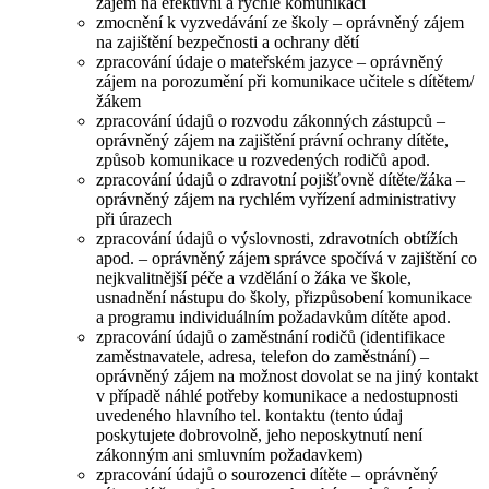
zájem na efektivní a rychlé komunikaci
zmocnění k vyzvedávání ze školy – oprávněný zájem
na zajištění bezpečnosti a ochrany dětí
zpracování údaje o mateřském jazyce – oprávněný
zájem na porozumění při komunikace učitele s dítětem/
žákem
zpracování údajů o rozvodu zákonných zástupců –
oprávněný zájem na zajištění právní ochrany dítěte,
způsob komunikace u rozvedených rodičů apod.
zpracování údajů o zdravotní pojišťovně dítěte/žáka –
oprávněný zájem na rychlém vyřízení administrativy
při úrazech
zpracování údajů o výslovnosti, zdravotních obtížích
apod. – oprávněný zájem správce spočívá v zajištění co
nejkvalitnější péče a vzdělání o žáka ve škole,
usnadnění nástupu do školy, přizpůsobení komunikace
a programu individuálním požadavkům dítěte apod.
zpracování údajů o zaměstnání rodičů (identifikace
zaměstnavatele, adresa, telefon do zaměstnání) –
oprávněný zájem na možnost dovolat se na jiný kontakt
v případě náhlé potřeby komunikace a nedostupnosti
uvedeného hlavního tel. kontaktu (tento údaj
poskytujete dobrovolně, jeho neposkytnutí není
zákonným ani smluvním požadavkem)
zpracování údajů o sourozenci dítěte – oprávněný