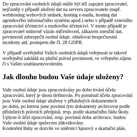
Do zpracování osobních údajů může být též zapojen zpracovatel,
nejčastěji v případě uložení dat na serveru zpracovatele (např.
webhosting webových stránek, hosting e-mailu, hosting dat
agendového informačního systému apod.) nebo v případě externího
zpracování účetnictví a mzdového účetnictví. V tomto případě je
zpracovatel smluvně vázán mlčenlivostí, zákazem zneužití dat,
povinností zabezpečit osobní údaje, ohlašovat bezpečnostní
incidenty atd. postupem dle čl. 28 GDPR.
V případě uveřejnění Vašich osobních údajů veřejnosti se takové
uveřejnění zakládá na plnění právní povinnosti, ve veřejném zájmu
či s Vašim souhlasem/svolením.
Jak dlouho budou Vaše údaje uloženy?
Vaše osobní údaje jsou zpracovávány po dobu trvání účelu
zpracování, který je shora definován. Po pominutí účelu zpracování
jsou Vaše osobní údaje uloženy v příslušných dokumentech
po dobu, po kterou jsme povinni tyto dokumenty archivovat podle
příslušných právních předpisů, resp. podle skartačního řádu školy.
Uplyne-li účel zpracování, resp. povinná doba archivace, budou
Vaše osobní údaje správcem zlikvidovány.
Konkrétní lhůty se dozvíte ve směrnici Spisový a skartační plán.