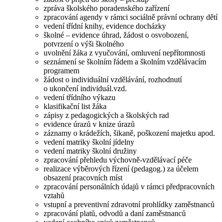
zpráva školského poradenského zařízení
zpracování agendy v rámci sociálně právní ochrany dětí
vedení třídní knihy, evidence docházky
školné – evidence úhrad, žádost o osvobození,
potvrzení o výši školného
uvolnění žáka z vyučování, omluvení nepřítomnosti
seznámení se školním řádem a školním vzdělávacím
programem
žádost o individuální vzdělávání, rozhodnutí
o ukončení individuál.vzd.
vedení třídního výkazu
klasifikační list žáka
zápisy z pedagogických a školských rad
evidence úrazů v knize úrazů
záznamy o krádežích, šikaně, poškození majetku apod.
vedení matriky školní jídelny
vedení matriky školní družiny
zpracování přehledu výchovně-vzdělávací péče
realizace výběrových řízení (pedagog.) za účelem
obsazení pracovních míst
zpracování personálních údajů v rámci předpracovních
vztahů
vstupní a preventivní zdravotní prohlídky zaměstnanců
zpracování platů, odvodů a daní zaměstnanců