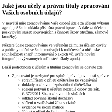
Jaké jsou účely a právní tituly zpracování
Vašich osobních údajů?
V největší míře zpracováváme Vaše osobní údaje za účelem výkonu
agend, jež škole ukládá příslušná právní úprava. A dále za účelem
poskytování služeb souvisejících s činností školy (družina, zájmové
kroužky).
Některé údaje zpracováváme ve veřejném zájmu za účelem osvěty
a publicity o dění ve škole motivující k rodičovské a občanské
sounáležitosti (např. informování o akcích vč. uveřejňování
fotografií, o významných událostech školy apod.)
Bližší podrobnosti k účelům a titulům zpracování se dozvíte zde:
Zpracování je nezbytné pro splnění právní povinnosti správce
správní řízení o přijetí dítěte/žáka ke vzdělávání
doklady o zdravotní způsobilosti dítěte/žáka
sdělení pokynů k ošetření nezletilé osoby dle zák.
č. 372/2011 Sb., o zdravotních službách
odklad povinné školní docházky
sdělení o vzdělávání žáka v cizině
evidence ve školní matrice
žádost o přijetí do školy – přestup