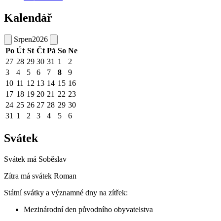
Kalendář
Srpen
2026
Po
Út
St
Čt
Pá
So
Ne
27
28
29
30
31
1
2
3
4
5
6
7
8
9
10
11
12
13
14
15
16
17
18
19
20
21
22
23
24
25
26
27
28
29
30
31
1
2
3
4
5
6
Svátek
Svátek má
Soběslav
Zítra má svátek
Roman
Státní svátky a významné dny na zítřek:
Mezinárodní den původního obyvatelstva