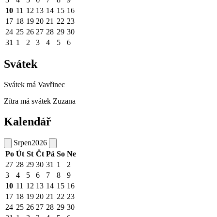
10
11
12
13
14
15
16
17
18
19
20
21
22
23
24
25
26
27
28
29
30
31
1
2
3
4
5
6
Svátek
Svátek má
Vavřinec
Zítra má svátek
Zuzana
Kalendář
Srpen
2026
Po
Út
St
Čt
Pá
So
Ne
27
28
29
30
31
1
2
3
4
5
6
7
8
9
10
11
12
13
14
15
16
17
18
19
20
21
22
23
24
25
26
27
28
29
30