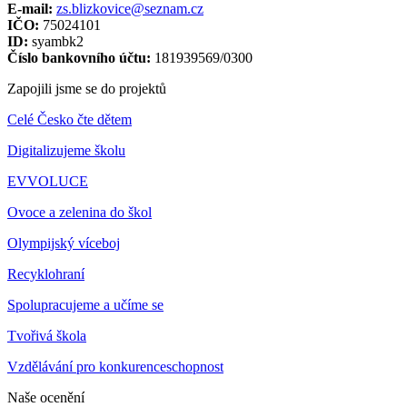
E-mail:
zs.blizkovice@seznam.cz
IČO:
75024101
ID:
syambk2
Číslo bankovního účtu:
181939569/0300
Zapojili jsme se do projektů
Celé Česko čte dětem
Digitalizujeme školu
EVVOLUCE
Ovoce a zelenina do škol
Olympijský víceboj
Recyklohraní
Spolupracujeme a učíme se
Tvořivá škola
Vzdělávání pro konkurenceschopnost
Naše ocenění