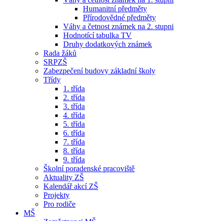
Humanitní předměty
Přírodovědné předměty
Váhy a četnost známek na 2. stupni
Hodnotící tabulka TV
Druhy dodatkových známek
Rada žáků
SRPZŠ
Zabezpečení budovy základní školy
Třídy
1. třída
2. třída
3. třída
4. třída
5. třída
6. třída
7. třída
8. třída
9. třída
Školní poradenské pracoviště
Aktuality ZŠ
Kalendář akcí ZŠ
Projekty
Pro rodiče
MŠ