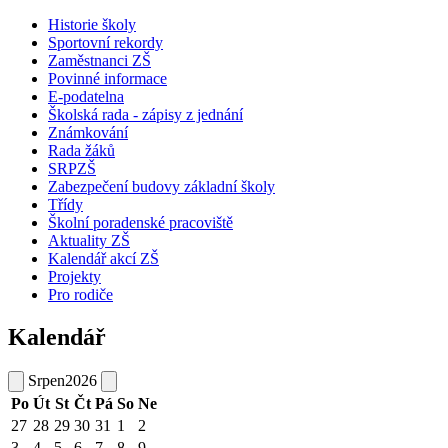
Historie školy
Sportovní rekordy
Zaměstnanci ZŠ
Povinné informace
E-podatelna
Školská rada - zápisy z jednání
Známkování
Rada žáků
SRPZŠ
Zabezpečení budovy základní školy
Třídy
Školní poradenské pracoviště
Aktuality ZŠ
Kalendář akcí ZŠ
Projekty
Pro rodiče
Kalendář
Srpen
2026
Po
Út
St
Čt
Pá
So
Ne
27
28
29
30
31
1
2
3
4
5
6
7
8
9