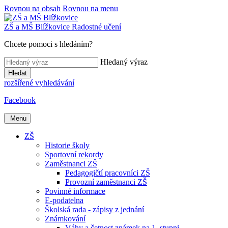
Rovnou na obsah
Rovnou na menu
ZŠ a MŠ
Blížkovice
Radostné učení
Chcete pomoci s hledáním?
Hledaný výraz
Hledat
rozšířené vyhledávání
Facebook
Menu
ZŠ
Historie školy
Sportovní rekordy
Zaměstnanci ZŠ
Pedagogičtí pracovníci ZŠ
Provozní zaměstnanci ZŠ
Povinné informace
E-podatelna
Školská rada - zápisy z jednání
Známkování
Váhy a četnost známek na 1. stupni