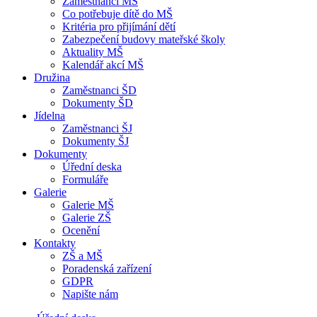
Zaměstnanci MŠ
Co potřebuje dítě do MŠ
Kritéria pro přijímání dětí
Zabezpečení budovy mateřské školy
Aktuality MŠ
Kalendář akcí MŠ
Družina
Zaměstnanci ŠD
Dokumenty ŠD
Jídelna
Zaměstnanci ŠJ
Dokumenty ŠJ
Dokumenty
Úřední deska
Formuláře
Galerie
Galerie MŠ
Galerie ZŠ
Ocenění
Kontakty
ZŠ a MŠ
Poradenská zařízení
GDPR
Napište nám