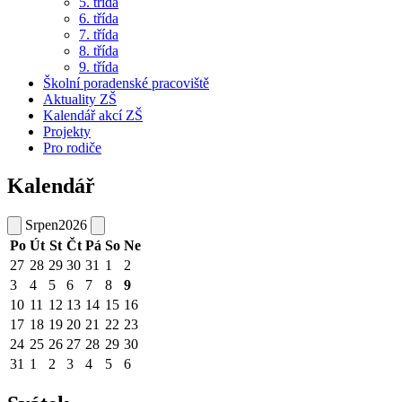
5. třída
6. třída
7. třída
8. třída
9. třída
Školní poradenské pracoviště
Aktuality ZŠ
Kalendář akcí ZŠ
Projekty
Pro rodiče
Kalendář
Srpen
2026
Po
Út
St
Čt
Pá
So
Ne
27
28
29
30
31
1
2
3
4
5
6
7
8
9
10
11
12
13
14
15
16
17
18
19
20
21
22
23
24
25
26
27
28
29
30
31
1
2
3
4
5
6