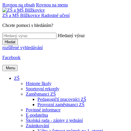
Rovnou na obsah
Rovnou na menu
ZŠ a MŠ
Blížkovice
Radostné učení
Chcete pomoci s hledáním?
Hledaný výraz
Hledat
rozšířené vyhledávání
Facebook
Menu
ZŠ
Historie školy
Sportovní rekordy
Zaměstnanci ZŠ
Pedagogičtí pracovníci ZŠ
Provozní zaměstnanci ZŠ
Povinné informace
E-podatelna
Školská rada - zápisy z jednání
Známkování
Váhy a četnost známek na 1. stupni