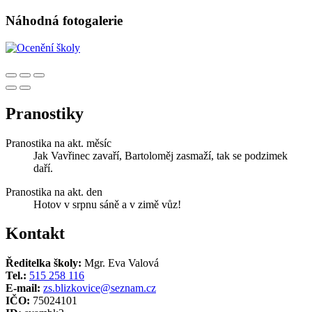
Náhodná fotogalerie
Pranostiky
Pranostika na akt. měsíc
Jak Vavřinec zavaří, Bartoloměj zasmaží, tak se podzimek
daří.
Pranostika na akt. den
Hotov v srpnu sáně a v zimě vůz!
Kontakt
Ředitelka školy:
Mgr. Eva Valová
Tel.:
515 258 116
E-mail:
zs.blizkovice@seznam.cz
IČO:
75024101