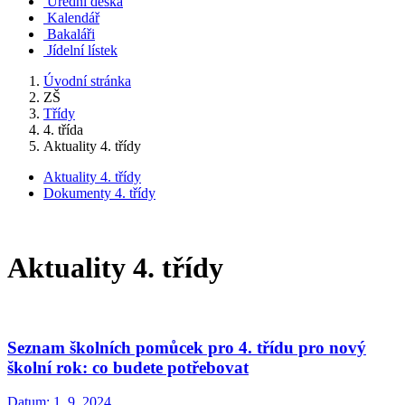
Úřední deska
Kalendář
Bakaláři
Jídelní lístek
Úvodní stránka
ZŠ
Třídy
4. třída
Aktuality 4. třídy
Aktuality 4. třídy
Dokumenty 4. třídy
Aktuality 4. třídy
Seznam školních pomůcek pro 4. třídu pro nový
školní rok: co budete potřebovat
Datum:
1. 9. 2024