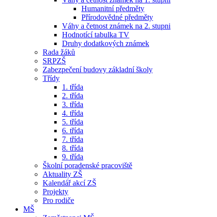
Humanitní předměty
Přírodovědné předměty
Váhy a četnost známek na 2. stupni
Hodnotící tabulka TV
Druhy dodatkových známek
Rada žáků
SRPZŠ
Zabezpečení budovy základní školy
Třídy
1. třída
2. třída
3. třída
4. třída
5. třída
6. třída
7. třída
8. třída
9. třída
Školní poradenské pracoviště
Aktuality ZŠ
Kalendář akcí ZŠ
Projekty
Pro rodiče
MŠ