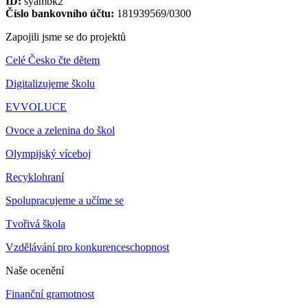
ID:
syambk2
Číslo bankovního účtu:
181939569/0300
Zapojili jsme se do projektů
Celé Česko čte dětem
Digitalizujeme školu
EVVOLUCE
Ovoce a zelenina do škol
Olympijský víceboj
Recyklohraní
Spolupracujeme a učíme se
Tvořivá škola
Vzdělávání pro konkurenceschopnost
Naše ocenění
Finanční gramotnost