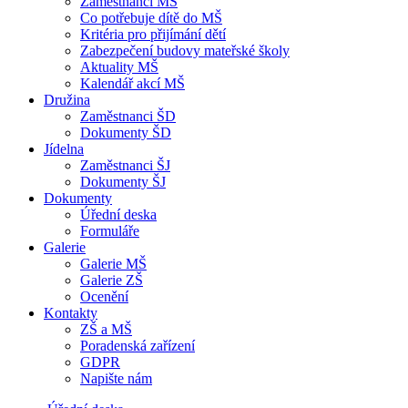
Zaměstnanci MŠ
Co potřebuje dítě do MŠ
Kritéria pro přijímání dětí
Zabezpečení budovy mateřské školy
Aktuality MŠ
Kalendář akcí MŠ
Družina
Zaměstnanci ŠD
Dokumenty ŠD
Jídelna
Zaměstnanci ŠJ
Dokumenty ŠJ
Dokumenty
Úřední deska
Formuláře
Galerie
Galerie MŠ
Galerie ZŠ
Ocenění
Kontakty
ZŠ a MŠ
Poradenská zařízení
GDPR
Napište nám