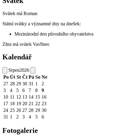
Svátek
Svátek má
Roman
Státní svátky a významné dny na dnešek:
Mezinárodní den původního obyvatelstva
Zítra má svátek
Vavřinec
Kalendář
Srpen
2026
Po
Út
St
Čt
Pá
So
Ne
27
28
29
30
31
1
2
3
4
5
6
7
8
9
10
11
12
13
14
15
16
17
18
19
20
21
22
23
24
25
26
27
28
29
30
31
1
2
3
4
5
6
Fotogalerie