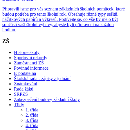
Připravili jsme pro vás seznam základních školních pomůcek, které
budou potřeba pro tento školní rok. Obsahuje různé typy sešitů,
náčrtkových papírů a výkresů. Podívejte se, co vše by mělo být
součástí vaší školní výbavy, abyste byli připraveni na každou
hodinu.
ZŠ
Historie školy
Sportovní rekordy
Zaměstnanci ZŠ
Povinné informace
E-podatelna
Školská rada - zápisy z jednání
Známkování
Rada žáků
SRPZŠ
Zabezpečení budovy základní školy
Třídy
1. třída
2. třída
3. třída
4. třída