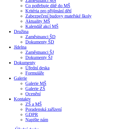
Zaměstnanci MŠ
Co potřebuje dítě do MŠ
Kritéria pro přijímání dětí
Zabezpečení budovy mateřské školy
Aktuality MŠ
Kalendář akcí MŠ
Družina
Zaměstnanci ŠD
Dokumenty ŠD
Jídelna
Zaměstnanci ŠJ
Dokumenty ŠJ
Dokumenty
Úřední deska
Formuláře
Galerie
Galerie MŠ
Galerie ZŠ
Ocenění
Kontakty
ZŠ a MŠ
Poradenská zařízení
GDPR
Napište nám