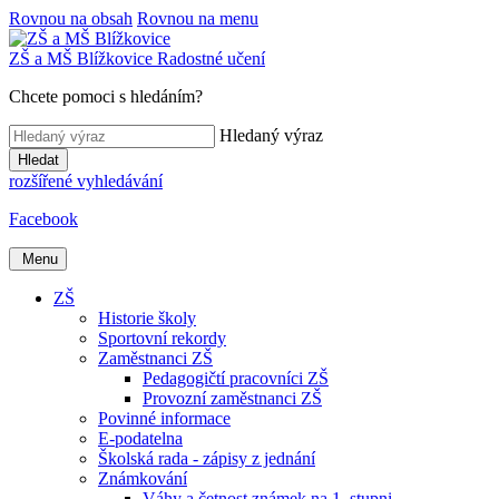
Rovnou na obsah
Rovnou na menu
ZŠ a MŠ
Blížkovice
Radostné učení
Chcete pomoci s hledáním?
Hledaný výraz
Hledat
rozšířené vyhledávání
Facebook
Menu
ZŠ
Historie školy
Sportovní rekordy
Zaměstnanci ZŠ
Pedagogičtí pracovníci ZŠ
Provozní zaměstnanci ZŠ
Povinné informace
E-podatelna
Školská rada - zápisy z jednání
Známkování
Váhy a četnost známek na 1. stupni