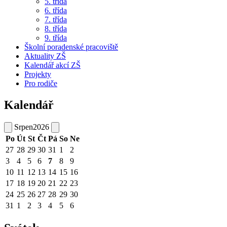
5. třída
6. třída
7. třída
8. třída
9. třída
Školní poradenské pracoviště
Aktuality ZŠ
Kalendář akcí ZŠ
Projekty
Pro rodiče
Kalendář
Srpen
2026
Po
Út
St
Čt
Pá
So
Ne
27
28
29
30
31
1
2
3
4
5
6
7
8
9
10
11
12
13
14
15
16
17
18
19
20
21
22
23
24
25
26
27
28
29
30
31
1
2
3
4
5
6