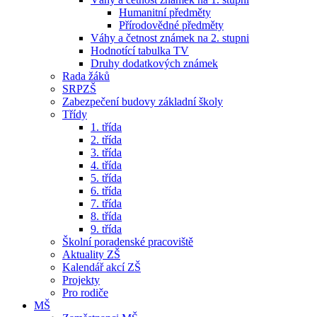
Humanitní předměty
Přírodovědné předměty
Váhy a četnost známek na 2. stupni
Hodnotící tabulka TV
Druhy dodatkových známek
Rada žáků
SRPZŠ
Zabezpečení budovy základní školy
Třídy
1. třída
2. třída
3. třída
4. třída
5. třída
6. třída
7. třída
8. třída
9. třída
Školní poradenské pracoviště
Aktuality ZŠ
Kalendář akcí ZŠ
Projekty
Pro rodiče
MŠ