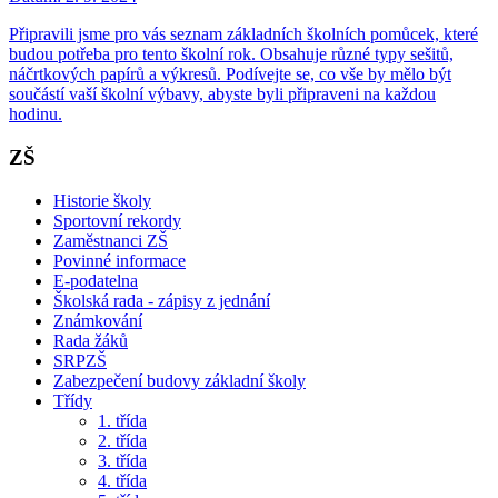
Připravili jsme pro vás seznam základních školních pomůcek, které
budou potřeba pro tento školní rok. Obsahuje různé typy sešitů,
náčrtkových papírů a výkresů. Podívejte se, co vše by mělo být
součástí vaší školní výbavy, abyste byli připraveni na každou
hodinu.
ZŠ
Historie školy
Sportovní rekordy
Zaměstnanci ZŠ
Povinné informace
E-podatelna
Školská rada - zápisy z jednání
Známkování
Rada žáků
SRPZŠ
Zabezpečení budovy základní školy
Třídy
1. třída
2. třída
3. třída
4. třída