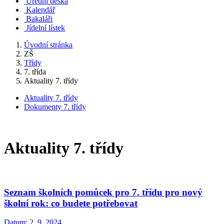
Úřední deska
Kalendář
Bakaláři
Jídelní lístek
Úvodní stránka
ZŠ
Třídy
7. třída
Aktuality 7. třídy
Aktuality 7. třídy
Dokumenty 7. třídy
Aktuality 7. třídy
Seznam školních pomůcek pro 7. třídu pro nový
školní rok: co budete potřebovat
Datum:
2. 9. 2024