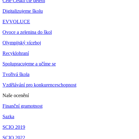
Celé Česko čte dětem
Digitalizujeme školu
EVVOLUCE
Ovoce a zelenina do škol
Olympijský víceboj
Recyklohraní
Spolupracujeme a učíme se
Tvořivá škola
Vzdělávání pro konkurenceschopnost
Naše ocenění
Finanční gramotnost
Sazka
SCIO 2019
SCIO 2022