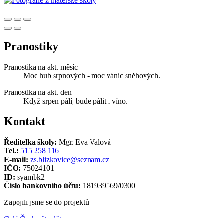
Pranostiky
Pranostika na akt. měsíc
Moc hub srpnových - moc vánic sněhových.
Pranostika na akt. den
Když srpen pálí, bude pálit i víno.
Kontakt
Ředitelka školy:
Mgr. Eva Valová
Tel.:
515 258 116
E-mail:
zs.blizkovice@seznam.cz
IČO:
75024101
ID:
syambk2
Číslo bankovního účtu:
181939569/0300
Zapojili jsme se do projektů