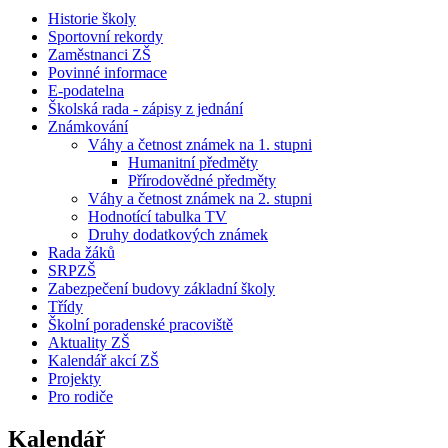
Historie školy
Sportovní rekordy
Zaměstnanci ZŠ
Povinné informace
E-podatelna
Školská rada - zápisy z jednání
Známkování
Váhy a četnost známek na 1. stupni
Humanitní předměty
Přírodovědné předměty
Váhy a četnost známek na 2. stupni
Hodnotící tabulka TV
Druhy dodatkových známek
Rada žáků
SRPZŠ
Zabezpečení budovy základní školy
Třídy
Školní poradenské pracoviště
Aktuality ZŠ
Kalendář akcí ZŠ
Projekty
Pro rodiče
Kalendář