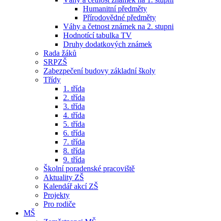
Humanitní předměty
Přírodovědné předměty
Váhy a četnost známek na 2. stupni
Hodnotící tabulka TV
Druhy dodatkových známek
Rada žáků
SRPZŠ
Zabezpečení budovy základní školy
Třídy
1. třída
2. třída
3. třída
4. třída
5. třída
6. třída
7. třída
8. třída
9. třída
Školní poradenské pracoviště
Aktuality ZŠ
Kalendář akcí ZŠ
Projekty
Pro rodiče
MŠ