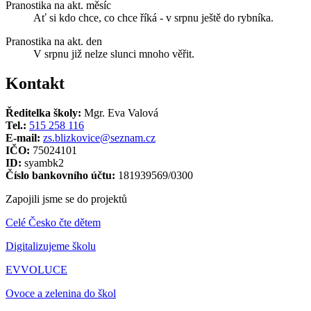
Pranostika na akt. měsíc
Ať si kdo chce, co chce říká - v srpnu ještě do rybníka.
Pranostika na akt. den
V srpnu již nelze slunci mnoho věřit.
Kontakt
Ředitelka školy:
Mgr. Eva Valová
Tel.:
515 258 116
E-mail:
zs.blizkovice@seznam.cz
IČO:
75024101
ID:
syambk2
Číslo bankovního účtu:
181939569/0300
Zapojili jsme se do projektů
Celé Česko čte dětem
Digitalizujeme školu
EVVOLUCE
Ovoce a zelenina do škol