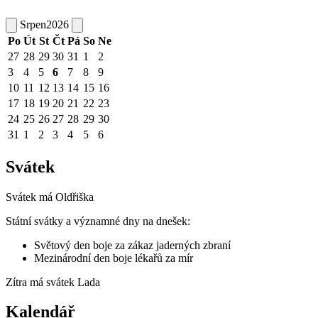
Srpen
2026
Po
Út
St
Čt
Pá
So
Ne
27
28
29
30
31
1
2
3
4
5
6
7
8
9
10
11
12
13
14
15
16
17
18
19
20
21
22
23
24
25
26
27
28
29
30
31
1
2
3
4
5
6
Svátek
Svátek má
Oldřiška
Státní svátky a významné dny na dnešek:
Světový den boje za zákaz jaderných zbraní
Mezinárodní den boje lékařů za mír
Zítra má svátek
Lada
Kalendář