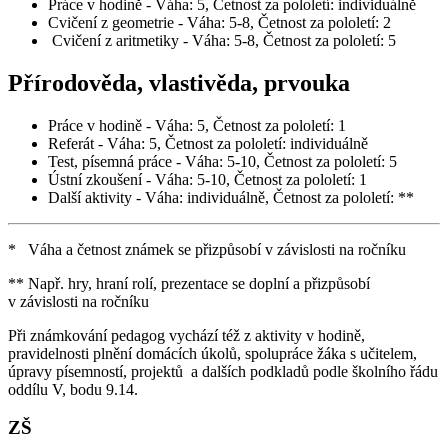
Práce v hodině - Váha: 5, Četnost za pololetí: individuálně
Cvičení z geometrie - Váha: 5-8, Četnost za pololetí: 2
Cvičení z aritmetiky - Váha: 5-8, Četnost za pololetí: 5
Přírodověda, vlastivěda, prvouka
Práce v hodině - Váha: 5, Četnost za pololetí: 1
Referát - Váha: 5, Četnost za pololetí: individuálně
Test, písemná práce - Váha: 5-10, Četnost za pololetí: 5
Ústní zkoušení - Váha: 5-10, Četnost za pololetí: 1
Další aktivity - Váha: individuálně, Četnost za pololetí: **
* Váha a četnost známek se přizpůsobí v závislosti na ročníku
** Např. hry, hraní rolí, prezentace se doplní a přizpůsobí
v závislosti na ročníku
Při známkování pedagog vychází též z aktivity v hodině,
pravidelnosti plnění domácích úkolů, spolupráce žáka s učitelem,
úpravy písemností, projektů a dalších podkladů podle školního řádu
oddílu V, bodu 9.14.
ZŠ