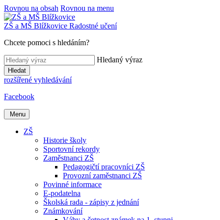
Rovnou na obsah
Rovnou na menu
ZŠ a MŠ
Blížkovice
Radostné učení
Chcete pomoci s hledáním?
Hledaný výraz
Hledat
rozšířené vyhledávání
Facebook
Menu
ZŠ
Historie školy
Sportovní rekordy
Zaměstnanci ZŠ
Pedagogičtí pracovníci ZŠ
Provozní zaměstnanci ZŠ
Povinné informace
E-podatelna
Školská rada - zápisy z jednání
Známkování
Váhy a četnost známek na 1. stupni