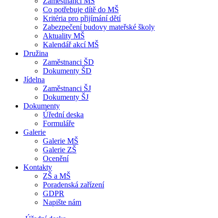
Zaměstnanci MŠ
Co potřebuje dítě do MŠ
Kritéria pro přijímání dětí
Zabezpečení budovy mateřské školy
Aktuality MŠ
Kalendář akcí MŠ
Družina
Zaměstnanci ŠD
Dokumenty ŠD
Jídelna
Zaměstnanci ŠJ
Dokumenty ŠJ
Dokumenty
Úřední deska
Formuláře
Galerie
Galerie MŠ
Galerie ZŠ
Ocenění
Kontakty
ZŠ a MŠ
Poradenská zařízení
GDPR
Napište nám