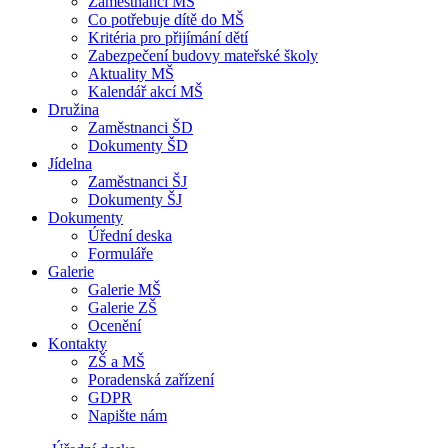
Zaměstnanci MŠ
Co potřebuje dítě do MŠ
Kritéria pro přijímání dětí
Zabezpečení budovy mateřské školy
Aktuality MŠ
Kalendář akcí MŠ
Družina
Zaměstnanci ŠD
Dokumenty ŠD
Jídelna
Zaměstnanci ŠJ
Dokumenty ŠJ
Dokumenty
Úřední deska
Formuláře
Galerie
Galerie MŠ
Galerie ZŠ
Ocenění
Kontakty
ZŠ a MŠ
Poradenská zařízení
GDPR
Napište nám