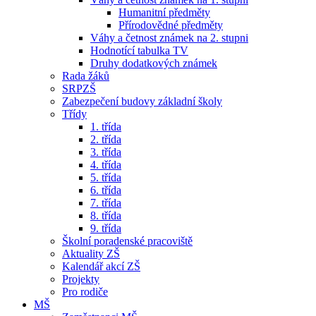
Humanitní předměty
Přírodovědné předměty
Váhy a četnost známek na 2. stupni
Hodnotící tabulka TV
Druhy dodatkových známek
Rada žáků
SRPZŠ
Zabezpečení budovy základní školy
Třídy
1. třída
2. třída
3. třída
4. třída
5. třída
6. třída
7. třída
8. třída
9. třída
Školní poradenské pracoviště
Aktuality ZŠ
Kalendář akcí ZŠ
Projekty
Pro rodiče
MŠ