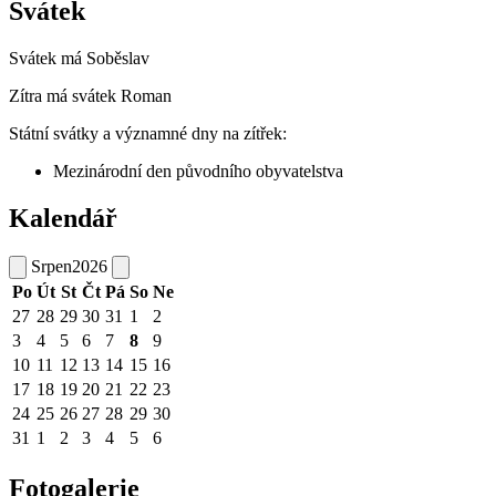
Svátek
Svátek má
Soběslav
Zítra má svátek
Roman
Státní svátky a významné dny na zítřek:
Mezinárodní den původního obyvatelstva
Kalendář
Srpen
2026
Po
Út
St
Čt
Pá
So
Ne
27
28
29
30
31
1
2
3
4
5
6
7
8
9
10
11
12
13
14
15
16
17
18
19
20
21
22
23
24
25
26
27
28
29
30
31
1
2
3
4
5
6
Fotogalerie