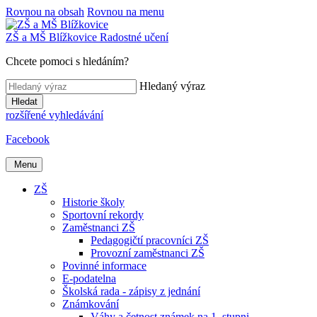
Rovnou na obsah
Rovnou na menu
ZŠ a MŠ
Blížkovice
Radostné učení
Chcete pomoci s hledáním?
Hledaný výraz
Hledat
rozšířené vyhledávání
Facebook
Menu
ZŠ
Historie školy
Sportovní rekordy
Zaměstnanci ZŠ
Pedagogičtí pracovníci ZŠ
Provozní zaměstnanci ZŠ
Povinné informace
E-podatelna
Školská rada - zápisy z jednání
Známkování
Váhy a četnost známek na 1. stupni