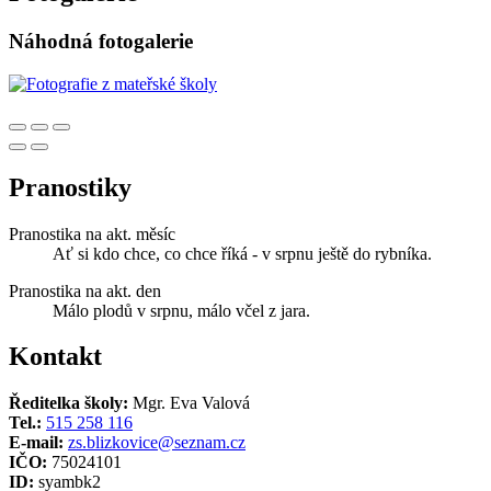
Náhodná fotogalerie
Pranostiky
Pranostika na akt. měsíc
Ať si kdo chce, co chce říká - v srpnu ještě do rybníka.
Pranostika na akt. den
Málo plodů v srpnu, málo včel z jara.
Kontakt
Ředitelka školy:
Mgr. Eva Valová
Tel.:
515 258 116
E-mail:
zs.blizkovice@seznam.cz
IČO:
75024101
ID:
syambk2