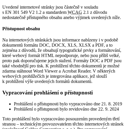
Uvedené internetové stránky jsou částečně v souladu
s EN 301 549 V2 1.2 a standardem
WCAG
2.1 z důvodu
nedostatečně přístupného obsahu anebo výjimek uvedených níže.
Přístupnost obsahu
Na internetových stránkách jsou informace nabízeny i v podobě
dokumentů formátu DOC, DOCX, XLS, XLSX a PDF, a to
zejména z důvodů, že obsahují typografické prvky a formátování,
které webový formát HTML nepodporuje, nebo jsou příliš velké,
proto pak doporučujeme jejich stažení. Formáty DOC a PDF jsou
také vhodnější pro tisk. K prohlížení těchto dokumentů je možné
zdarma stáhnout Word Viewer a Acrobat Reader. V některých
webových prohlížečích je integrována aplikace, jež slouží
k prohlížení výše uvedených formátů dokumentů.
Vypracování prohlášení o přístupnosti
Prohlášení o přístupnosti bylo vypracováno dne 21. 8. 2019
Prohlášení o přístupnosti bylo revidováno dne 22. 9. 2024
Toto prohlášení bylo vypracováno posouzením provedeným třetí
stranou – technickým provozovatelem těchto internetových stránek