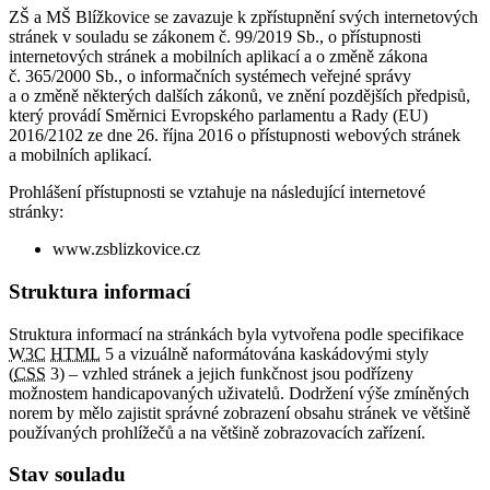
ZŠ a MŠ Blížkovice se zavazuje k zpřístupnění svých internetových
stránek v souladu se zákonem č. 99/2019 Sb., o přístupnosti
internetových stránek a mobilních aplikací a o změně zákona
č. 365/2000 Sb., o informačních systémech veřejné správy
a o změně některých dalších zákonů, ve znění pozdějších předpisů,
který provádí Směrnici Evropského parlamentu a Rady (EU)
2016/2102 ze dne 26. října 2016 o přístupnosti webových stránek
a mobilních aplikací.
Prohlášení přístupnosti se vztahuje na následující internetové
stránky:
www.zsblizkovice.cz
Struktura informací
Struktura informací na stránkách byla vytvořena podle specifikace
W3C
HTML
5 a vizuálně naformátována kaskádovými styly
(
CSS
3) – vzhled stránek a jejich funkčnost jsou podřízeny
možnostem handicapovaných uživatelů. Dodržení výše zmíněných
norem by mělo zajistit správné zobrazení obsahu stránek ve většině
používaných prohlížečů a na většině zobrazovacích zařízení.
Stav souladu