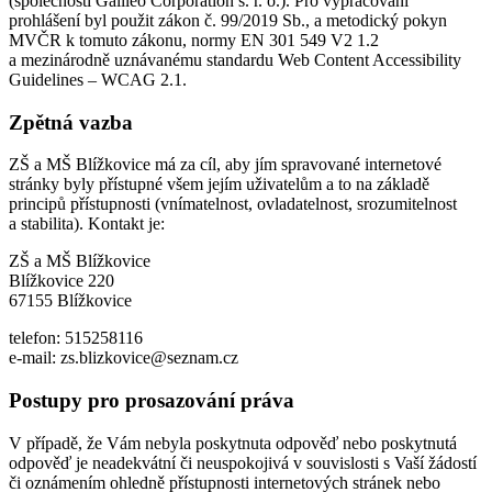
(společností Galileo Corporation s. r. o.). Pro vypracování
prohlášení byl použit zákon č. 99/2019 Sb., a metodický pokyn
MVČR k tomuto zákonu, normy EN 301 549 V2 1.2
a mezinárodně uznávanému standardu Web Content Accessibility
Guidelines – WCAG 2.1.
Zpětná vazba
ZŠ a MŠ Blížkovice má za cíl, aby jím spravované internetové
stránky byly přístupné všem jejím uživatelům a to na základě
principů přístupnosti (vnímatelnost, ovladatelnost, srozumitelnost
a stabilita). Kontakt je:
ZŠ a MŠ Blížkovice
Blížkovice 220
67155 Blížkovice
telefon: 515258116
e-mail: zs.blizkovice@seznam.cz
Postupy pro prosazování práva
V případě, že Vám nebyla poskytnuta odpověď nebo poskytnutá
odpověď je neadekvátní či neuspokojivá v souvislosti s Vaší žádostí
či oznámením ohledně přístupnosti internetových stránek nebo