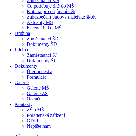
Zaměstnanci MŠ
Co potřebuje dítě do MŠ
Kritéria pro přijímání dětí
Zabezpečení budovy mateřské školy
Aktuality MŠ
Kalendář akcí MŠ
Družina
Zaměstnanci ŠD
Dokumenty ŠD
Jídelna
Zaměstnanci ŠJ
Dokumenty ŠJ
Dokumenty
Úřední deska
Formuláře
Galerie
Galerie MŠ
Galerie ZŠ
Ocenění
Kontakty
ZŠ a MŠ
Poradenská zařízení
GDPR
Napište nám