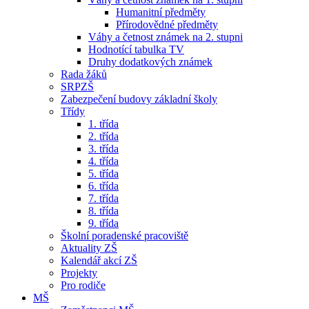
Humanitní předměty
Přírodovědné předměty
Váhy a četnost známek na 2. stupni
Hodnotící tabulka TV
Druhy dodatkových známek
Rada žáků
SRPZŠ
Zabezpečení budovy základní školy
Třídy
1. třída
2. třída
3. třída
4. třída
5. třída
6. třída
7. třída
8. třída
9. třída
Školní poradenské pracoviště
Aktuality ZŠ
Kalendář akcí ZŠ
Projekty
Pro rodiče
MŠ