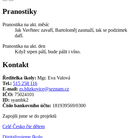
Pranostiky
Pranostika na akt. měsíc
Jak Vavřinec zavaří, Bartoloměj zasmaží, tak se podzimek
daří.
Pranostika na akt. den
Když srpen pálí, bude pálit i víno.
Kontakt
Ředitelka školy:
Mgr. Eva Valová
Tel.:
515 258 116
E-mail:
zs.blizkovice@seznam.cz
IČO:
75024101
ID:
syambk2
Číslo bankovního účtu:
181939569/0300
Zapojili jsme se do projektů
Celé Česko čte dětem
Digitalizujeme školu