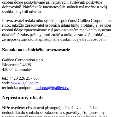
osobní údaje poskytované při registraci návštěvník poskytuje
dobrovolně. Návštěvník internetových stránek má možnost svůj
souhlas kdykoli odvolat.
Provozovatel redakčního systému, společnost Galileo Corporation
s.r.o., jakožto zpracovatel osobních údajů tímto prohlašuje, že jsou
osobní údaje zpracovávané v jí provozovaném redakčním systému
dostatečně zabezpečeny proti ztrátě a úniku a zároveň prohlašuje,
že neposkytuje žádné zpřístupněné osobní údaje třetím osobám.
Kontakt na technického provozovatele
Galileo Corporation s.r.o.
Březenecká 4808
430 04 Chomutov
tel.: +420 226 257 057
web:
www.igalileo.cz
technická podpora:
podpora@igalileo.cz
Nepřístupný obsah
Níže uvedený obsah není přístupný, jelikož uvedení těchto
nedostatků do souladu se zákonem a s pravidly přístupnosti by