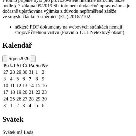
v tomto případě bylo pro provozovatele finančně náročné, takže
podle § 7 zákona 99/2019 Sb. toto není dodatečně upravováno a je
dočasně uplatňována výjimka z důvodu nepřiměřené zátěže
ve smyslu článku 5 směrnice (EU) 2016/2102.
některé PDF dokumenty na webových stránkách nemají
strojově čitelnou vrstvu (Pravidlo 1.1.1 Netextový obsah)
Kalendář
Srpen
2026
Po
Út
St
Čt
Pá
So
Ne
27
28
29
30
31
1
2
3
4
5
6
7
8
9
10
11
12
13
14
15
16
17
18
19
20
21
22
23
24
25
26
27
28
29
30
31
1
2
3
4
5
6
Svátek
Svátek má
Lada