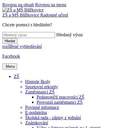
Rovnou na obsah
Rovnou na menu
ZŠ a MŠ
Blížkovice
Radostné učení
Chcete pomoci s hledáním?
Hledaný výraz
Hledat
rozšířené vyhledávání
Facebook
Menu
ZŠ
Historie školy
Sportovní rekordy
Zaměstnanci ZŠ
Pedagogičtí pracovníci ZŠ
Provozní zaměstnanci ZŠ
Povinné informace
E-podatelna
Školská rada - zápisy z jednání
Známkování
Váhy a četnost známek na 1. stupni