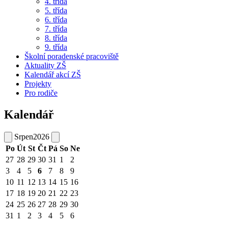
4. třída
5. třída
6. třída
7. třída
8. třída
9. třída
Školní poradenské pracoviště
Aktuality ZŠ
Kalendář akcí ZŠ
Projekty
Pro rodiče
Kalendář
Srpen
2026
Po
Út
St
Čt
Pá
So
Ne
27
28
29
30
31
1
2
3
4
5
6
7
8
9
10
11
12
13
14
15
16
17
18
19
20
21
22
23
24
25
26
27
28
29
30
31
1
2
3
4
5
6