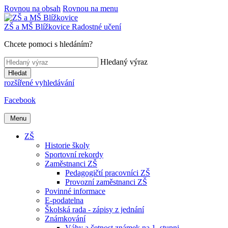
Rovnou na obsah
Rovnou na menu
ZŠ a MŠ
Blížkovice
Radostné učení
Chcete pomoci s hledáním?
Hledaný výraz
Hledat
rozšířené vyhledávání
Facebook
Menu
ZŠ
Historie školy
Sportovní rekordy
Zaměstnanci ZŠ
Pedagogičtí pracovníci ZŠ
Provozní zaměstnanci ZŠ
Povinné informace
E-podatelna
Školská rada - zápisy z jednání
Známkování
Váhy a četnost známek na 1. stupni