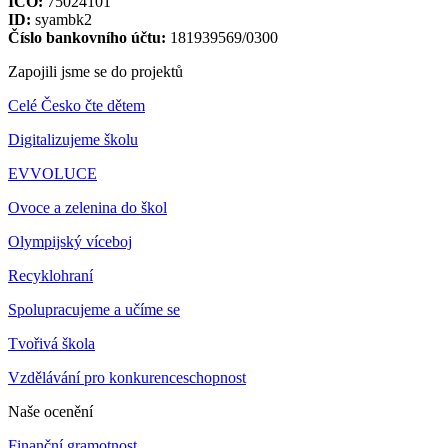
IČO:
75024101
ID:
syambk2
Číslo bankovního účtu:
181939569/0300
Zapojili jsme se do projektů
Celé Česko čte dětem
Digitalizujeme školu
EVVOLUCE
Ovoce a zelenina do škol
Olympijský víceboj
Recyklohraní
Spolupracujeme a učíme se
Tvořivá škola
Vzdělávání pro konkurenceschopnost
Naše ocenění
Finanční gramotnost