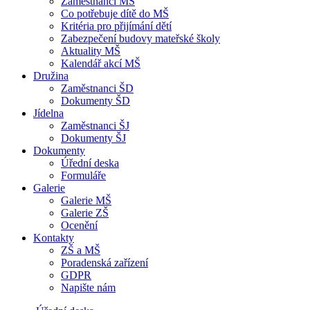
Zaměstnanci MŠ
Co potřebuje dítě do MŠ
Kritéria pro přijímání dětí
Zabezpečení budovy mateřské školy
Aktuality MŠ
Kalendář akcí MŠ
Družina
Zaměstnanci ŠD
Dokumenty ŠD
Jídelna
Zaměstnanci ŠJ
Dokumenty ŠJ
Dokumenty
Úřední deska
Formuláře
Galerie
Galerie MŠ
Galerie ZŠ
Ocenění
Kontakty
ZŠ a MŠ
Poradenská zařízení
GDPR
Napište nám