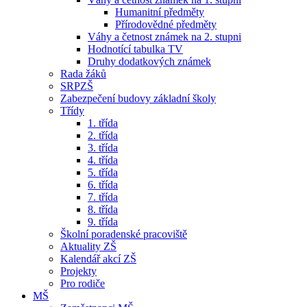
Humanitní předměty
Přírodovědné předměty
Váhy a četnost známek na 2. stupni
Hodnotící tabulka TV
Druhy dodatkových známek
Rada žáků
SRPZŠ
Zabezpečení budovy základní školy
Třídy
1. třída
2. třída
3. třída
4. třída
5. třída
6. třída
7. třída
8. třída
9. třída
Školní poradenské pracoviště
Aktuality ZŠ
Kalendář akcí ZŠ
Projekty
Pro rodiče
MŠ