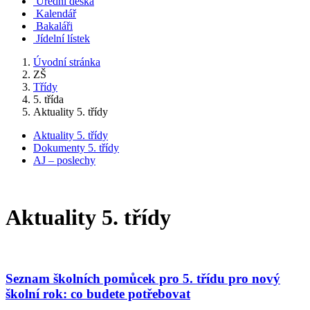
Úřední deska
Kalendář
Bakaláři
Jídelní lístek
Úvodní stránka
ZŠ
Třídy
5. třída
Aktuality 5. třídy
Aktuality 5. třídy
Dokumenty 5. třídy
AJ – poslechy
Aktuality 5. třídy
Seznam školních pomůcek pro 5. třídu pro nový
školní rok: co budete potřebovat