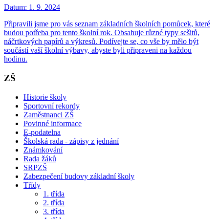
Datum:
1. 9. 2024
Připravili jsme pro vás seznam základních školních pomůcek, které
budou potřeba pro tento školní rok. Obsahuje různé typy sešitů,
náčrtkových papírů a výkresů. Podívejte se, co vše by mělo být
součástí vaší školní výbavy, abyste byli připraveni na každou
hodinu.
ZŠ
Historie školy
Sportovní rekordy
Zaměstnanci ZŠ
Povinné informace
E-podatelna
Školská rada - zápisy z jednání
Známkování
Rada žáků
SRPZŠ
Zabezpečení budovy základní školy
Třídy
1. třída
2. třída
3. třída