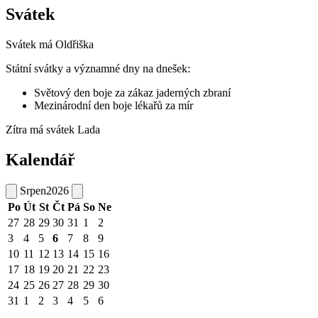
Svátek
Svátek má
Oldřiška
Státní svátky a významné dny na dnešek:
Světový den boje za zákaz jaderných zbraní
Mezinárodní den boje lékařů za mír
Zítra má svátek
Lada
Kalendář
Srpen
2026
Po
Út
St
Čt
Pá
So
Ne
27
28
29
30
31
1
2
3
4
5
6
7
8
9
10
11
12
13
14
15
16
17
18
19
20
21
22
23
24
25
26
27
28
29
30
31
1
2
3
4
5
6