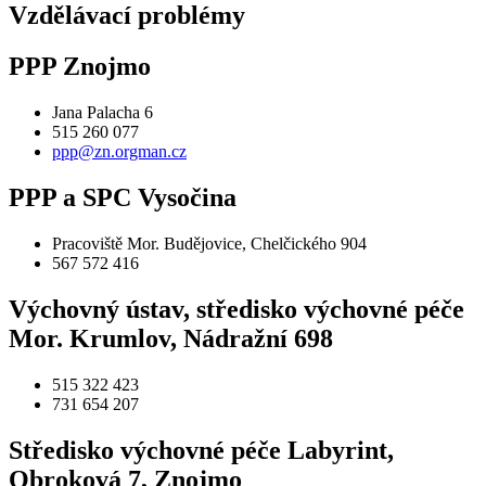
Vzdělávací problémy
PPP Znojmo
Jana Palacha 6
515 260 077
ppp@zn.orgman.cz
PPP a SPC Vysočina
Pracoviště Mor. Budějovice, Chelčického 904
567 572 416
Výchovný ústav, středisko výchovné péče
Mor. Krumlov, Nádražní 698
515 322 423
731 654 207
Středisko výchovné péče Labyrint,
Obroková 7, Znojmo