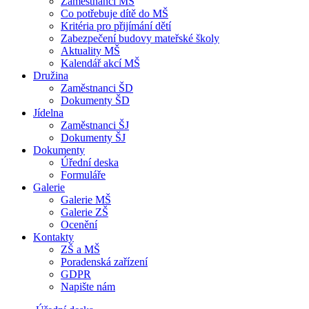
Zaměstnanci MŠ
Co potřebuje dítě do MŠ
Kritéria pro přijímání dětí
Zabezpečení budovy mateřské školy
Aktuality MŠ
Kalendář akcí MŠ
Družina
Zaměstnanci ŠD
Dokumenty ŠD
Jídelna
Zaměstnanci ŠJ
Dokumenty ŠJ
Dokumenty
Úřední deska
Formuláře
Galerie
Galerie MŠ
Galerie ZŠ
Ocenění
Kontakty
ZŠ a MŠ
Poradenská zařízení
GDPR
Napište nám