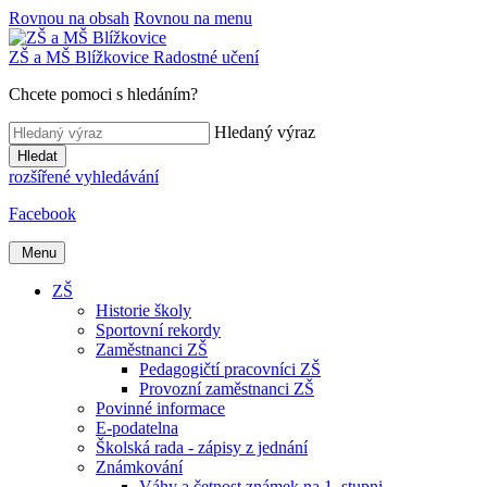
Rovnou na obsah
Rovnou na menu
ZŠ a MŠ
Blížkovice
Radostné učení
Chcete pomoci s hledáním?
Hledaný výraz
Hledat
rozšířené vyhledávání
Facebook
Menu
ZŠ
Historie školy
Sportovní rekordy
Zaměstnanci ZŠ
Pedagogičtí pracovníci ZŠ
Provozní zaměstnanci ZŠ
Povinné informace
E-podatelna
Školská rada - zápisy z jednání
Známkování
Váhy a četnost známek na 1. stupni