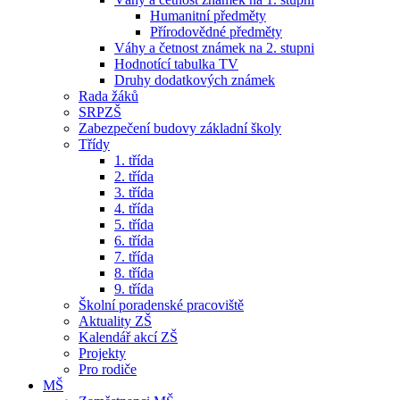
Humanitní předměty
Přírodovědné předměty
Váhy a četnost známek na 2. stupni
Hodnotící tabulka TV
Druhy dodatkových známek
Rada žáků
SRPZŠ
Zabezpečení budovy základní školy
Třídy
1. třída
2. třída
3. třída
4. třída
5. třída
6. třída
7. třída
8. třída
9. třída
Školní poradenské pracoviště
Aktuality ZŠ
Kalendář akcí ZŠ
Projekty
Pro rodiče
MŠ