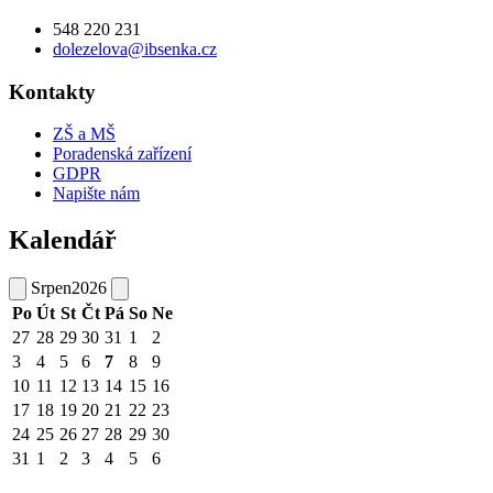
548 220 231
dolezelova@ibsenka.cz
Kontakty
ZŠ a MŠ
Poradenská zařízení
GDPR
Napište nám
Kalendář
Srpen
2026
Po
Út
St
Čt
Pá
So
Ne
27
28
29
30
31
1
2
3
4
5
6
7
8
9
10
11
12
13
14
15
16
17
18
19
20
21
22
23
24
25
26
27
28
29
30
31
1
2
3
4
5
6