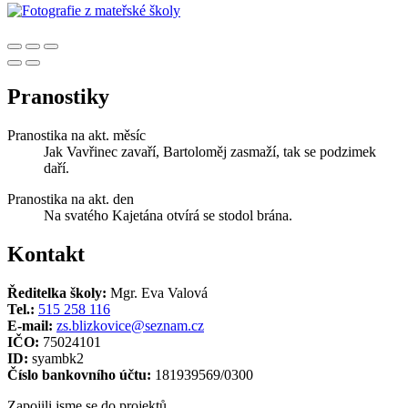
Pranostiky
Pranostika na akt. měsíc
Jak Vavřinec zavaří, Bartoloměj zasmaží, tak se podzimek
daří.
Pranostika na akt. den
Na svatého Kajetána otvírá se stodol brána.
Kontakt
Ředitelka školy:
Mgr. Eva Valová
Tel.:
515 258 116
E-mail:
zs.blizkovice@seznam.cz
IČO:
75024101
ID:
syambk2
Číslo bankovního účtu:
181939569/0300
Zapojili jsme se do projektů