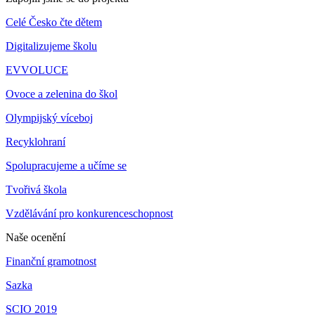
Celé Česko čte dětem
Digitalizujeme školu
EVVOLUCE
Ovoce a zelenina do škol
Olympijský víceboj
Recyklohraní
Spolupracujeme a učíme se
Tvořivá škola
Vzdělávání pro konkurenceschopnost
Naše ocenění
Finanční gramotnost
Sazka
SCIO 2019