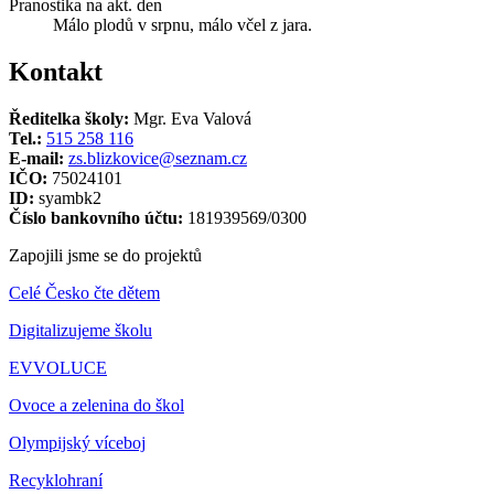
Pranostika na akt. den
Málo plodů v srpnu, málo včel z jara.
Kontakt
Ředitelka školy:
Mgr. Eva Valová
Tel.:
515 258 116
E-mail:
zs.blizkovice@seznam.cz
IČO:
75024101
ID:
syambk2
Číslo bankovního účtu:
181939569/0300
Zapojili jsme se do projektů
Celé Česko čte dětem
Digitalizujeme školu
EVVOLUCE
Ovoce a zelenina do škol
Olympijský víceboj
Recyklohraní