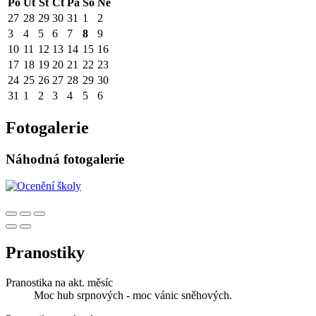
Po
Út
St
Čt
Pá
So
Ne
27
28
29
30
31
1
2
3
4
5
6
7
8
9
10
11
12
13
14
15
16
17
18
19
20
21
22
23
24
25
26
27
28
29
30
31
1
2
3
4
5
6
Fotogalerie
Náhodná fotogalerie
Pranostiky
Pranostika na akt. měsíc
Moc hub srpnových - moc vánic sněhových.