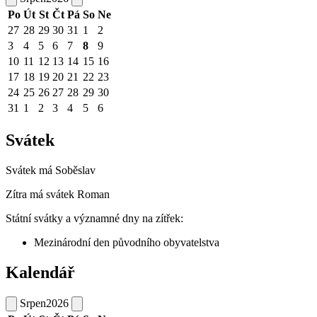
Po
Út
St
Čt
Pá
So
Ne
27
28
29
30
31
1
2
3
4
5
6
7
8
9
10
11
12
13
14
15
16
17
18
19
20
21
22
23
24
25
26
27
28
29
30
31
1
2
3
4
5
6
Svátek
Svátek má
Soběslav
Zítra má svátek
Roman
Státní svátky a významné dny na zítřek:
Mezinárodní den původního obyvatelstva
Kalendář
Srpen
2026