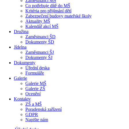
Zaměstnanci MŠ
Co potřebuje dítě do MŠ
Kritéria pro přijímání dětí
Zabezpečení budovy mateřské školy
Aktuality MŠ
Kalendář akcí MŠ
Družina
Zaměstnanci ŠD
Dokumenty ŠD
Jídelna
Zaměstnanci ŠJ
Dokumenty ŠJ
Dokumenty
Úřední deska
Formuláře
Galerie
Galerie MŠ
Galerie ZŠ
Ocenění
Kontakty
ZŠ a MŠ
Poradenská zařízení
GDPR
Napište nám