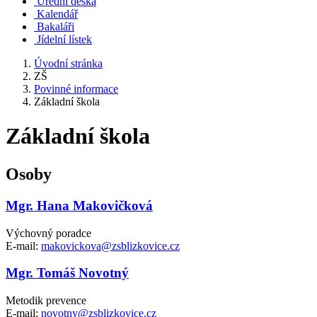
Úřední deska
Kalendář
Bakaláři
Jídelní lístek
Úvodní stránka
ZŠ
Povinné informace
Základní škola
Základní škola
Osoby
Mgr. Hana Makovičková
Výchovný poradce
E-mail:
makovickova@zsblizkovice.cz
Mgr. Tomáš Novotný
Metodik prevence
E-mail:
novotny@zsblizkovice.cz