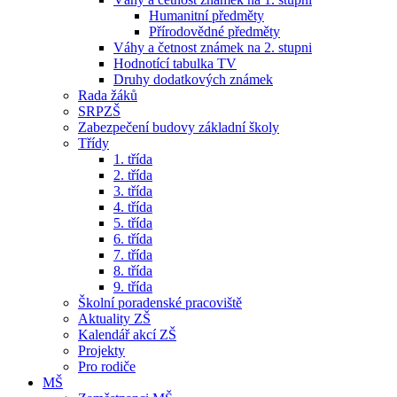
Humanitní předměty
Přírodovědné předměty
Váhy a četnost známek na 2. stupni
Hodnotící tabulka TV
Druhy dodatkových známek
Rada žáků
SRPZŠ
Zabezpečení budovy základní školy
Třídy
1. třída
2. třída
3. třída
4. třída
5. třída
6. třída
7. třída
8. třída
9. třída
Školní poradenské pracoviště
Aktuality ZŠ
Kalendář akcí ZŠ
Projekty
Pro rodiče
MŠ