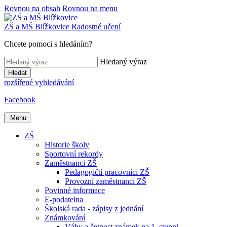
Rovnou na obsah
Rovnou na menu
ZŠ a MŠ
Blížkovice
Radostné učení
Chcete pomoci s hledáním?
Hledaný výraz
Hledat
rozšířené vyhledávání
Facebook
Menu
ZŠ
Historie školy
Sportovní rekordy
Zaměstnanci ZŠ
Pedagogičtí pracovníci ZŠ
Provozní zaměstnanci ZŠ
Povinné informace
E-podatelna
Školská rada - zápisy z jednání
Známkování
Váhy a četnost známek na 1. stupni