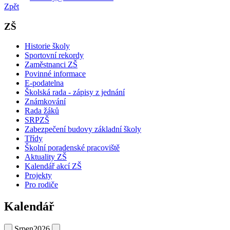
Zpět
ZŠ
Historie školy
Sportovní rekordy
Zaměstnanci ZŠ
Povinné informace
E-podatelna
Školská rada - zápisy z jednání
Známkování
Rada žáků
SRPZŠ
Zabezpečení budovy základní školy
Třídy
Školní poradenské pracoviště
Aktuality ZŠ
Kalendář akcí ZŠ
Projekty
Pro rodiče
Kalendář
Srpen
2026