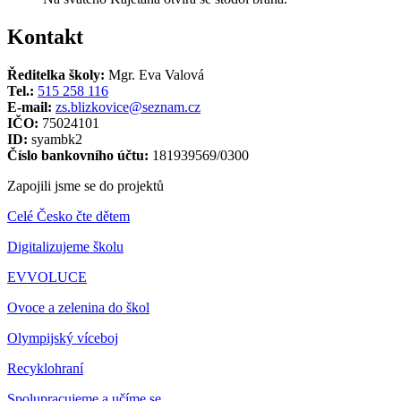
Kontakt
Ředitelka školy:
Mgr. Eva Valová
Tel.:
515 258 116
E-mail:
zs.blizkovice@seznam.cz
IČO:
75024101
ID:
syambk2
Číslo bankovního účtu:
181939569/0300
Zapojili jsme se do projektů
Celé Česko čte dětem
Digitalizujeme školu
EVVOLUCE
Ovoce a zelenina do škol
Olympijský víceboj
Recyklohraní
Spolupracujeme a učíme se