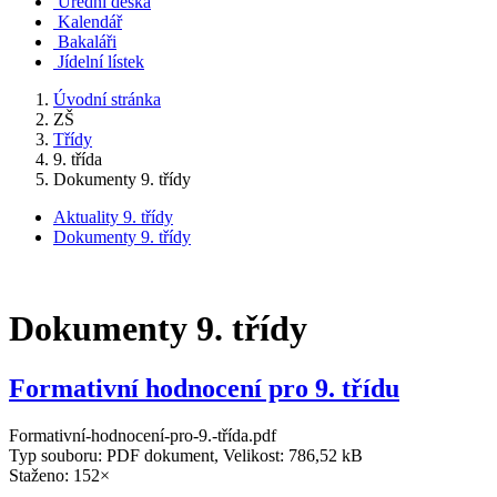
Úřední deska
Kalendář
Bakaláři
Jídelní lístek
Úvodní stránka
ZŠ
Třídy
9. třída
Dokumenty 9. třídy
Aktuality 9. třídy
Dokumenty 9. třídy
Dokumenty 9. třídy
Formativní hodnocení pro 9. třídu
Formativní-hodnocení-pro-9.-třída.pdf
Typ souboru: PDF dokument, Velikost: 786,52 kB
Staženo: 152×