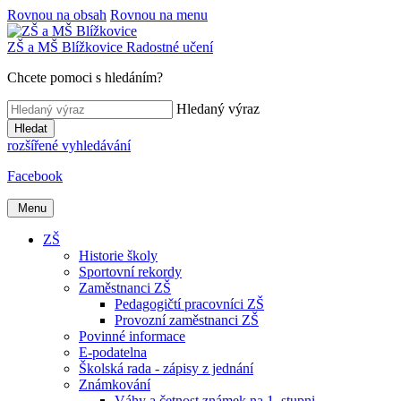
Rovnou na obsah
Rovnou na menu
ZŠ a MŠ
Blížkovice
Radostné učení
Chcete pomoci s hledáním?
Hledaný výraz
Hledat
rozšířené vyhledávání
Facebook
Menu
ZŠ
Historie školy
Sportovní rekordy
Zaměstnanci ZŠ
Pedagogičtí pracovníci ZŠ
Provozní zaměstnanci ZŠ
Povinné informace
E-podatelna
Školská rada - zápisy z jednání
Známkování
Váhy a četnost známek na 1. stupni