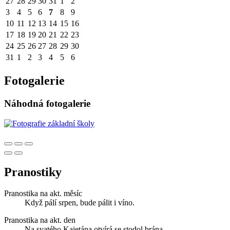
27
28
29
30
31
1
2
3
4
5
6
7
8
9
10
11
12
13
14
15
16
17
18
19
20
21
22
23
24
25
26
27
28
29
30
31
1
2
3
4
5
6
Fotogalerie
Náhodná fotogalerie
Pranostiky
Pranostika na akt. měsíc
Když pálí srpen, bude pálit i víno.
Pranostika na akt. den
Na svatého Kajetána otvírá se stodol brána.