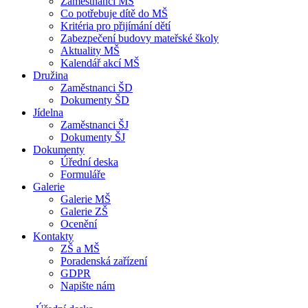
Zaměstnanci MŠ
Co potřebuje dítě do MŠ
Kritéria pro přijímání dětí
Zabezpečení budovy mateřské školy
Aktuality MŠ
Kalendář akcí MŠ
Družina
Zaměstnanci ŠD
Dokumenty ŠD
Jídelna
Zaměstnanci ŠJ
Dokumenty ŠJ
Dokumenty
Úřední deska
Formuláře
Galerie
Galerie MŠ
Galerie ZŠ
Ocenění
Kontakty
ZŠ a MŠ
Poradenská zařízení
GDPR
Napište nám