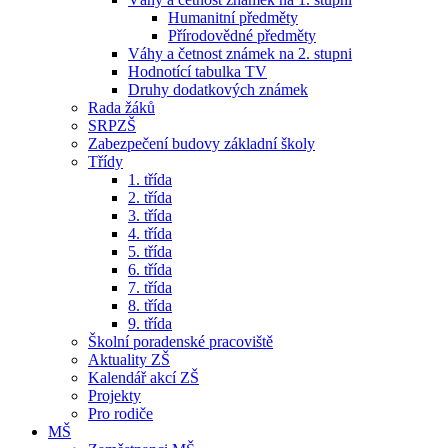
Humanitní předměty
Přírodovědné předměty
Váhy a četnost známek na 2. stupni
Hodnotící tabulka TV
Druhy dodatkových známek
Rada žáků
SRPZŠ
Zabezpečení budovy základní školy
Třídy
1. třída
2. třída
3. třída
4. třída
5. třída
6. třída
7. třída
8. třída
9. třída
Školní poradenské pracoviště
Aktuality ZŠ
Kalendář akcí ZŠ
Projekty
Pro rodiče
MŠ