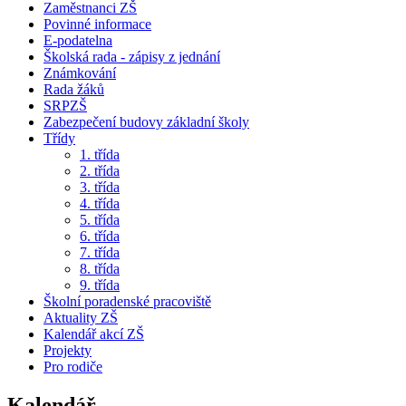
Zaměstnanci ZŠ
Povinné informace
E-podatelna
Školská rada - zápisy z jednání
Známkování
Rada žáků
SRPZŠ
Zabezpečení budovy základní školy
Třídy
1. třída
2. třída
3. třída
4. třída
5. třída
6. třída
7. třída
8. třída
9. třída
Školní poradenské pracoviště
Aktuality ZŠ
Kalendář akcí ZŠ
Projekty
Pro rodiče
Kalendář