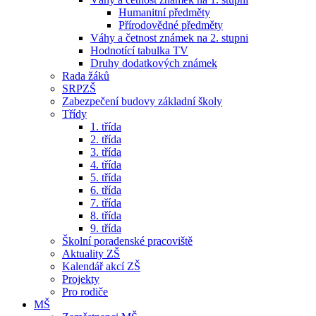
Humanitní předměty
Přírodovědné předměty
Váhy a četnost známek na 2. stupni
Hodnotící tabulka TV
Druhy dodatkových známek
Rada žáků
SRPZŠ
Zabezpečení budovy základní školy
Třídy
1. třída
2. třída
3. třída
4. třída
5. třída
6. třída
7. třída
8. třída
9. třída
Školní poradenské pracoviště
Aktuality ZŠ
Kalendář akcí ZŠ
Projekty
Pro rodiče
MŠ