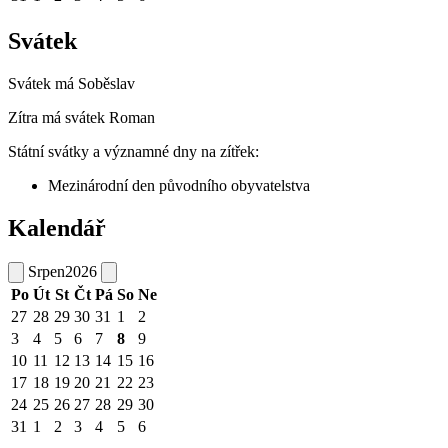
Svátek
Svátek má
Soběslav
Zítra má svátek
Roman
Státní svátky a významné dny na zítřek:
Mezinárodní den původního obyvatelstva
Kalendář
Srpen
2026
Po
Út
St
Čt
Pá
So
Ne
27
28
29
30
31
1
2
3
4
5
6
7
8
9
10
11
12
13
14
15
16
17
18
19
20
21
22
23
24
25
26
27
28
29
30
31
1
2
3
4
5
6