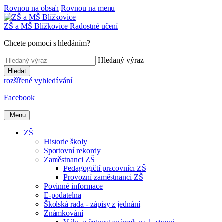
Rovnou na obsah
Rovnou na menu
ZŠ a MŠ
Blížkovice
Radostné učení
Chcete pomoci s hledáním?
Hledaný výraz
Hledat
rozšířené vyhledávání
Facebook
Menu
ZŠ
Historie školy
Sportovní rekordy
Zaměstnanci ZŠ
Pedagogičtí pracovníci ZŠ
Provozní zaměstnanci ZŠ
Povinné informace
E-podatelna
Školská rada - zápisy z jednání
Známkování
Váhy a četnost známek na 1. stupni