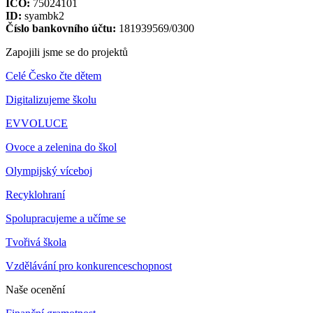
IČO:
75024101
ID:
syambk2
Číslo bankovního účtu:
181939569/0300
Zapojili jsme se do projektů
Celé Česko čte dětem
Digitalizujeme školu
EVVOLUCE
Ovoce a zelenina do škol
Olympijský víceboj
Recyklohraní
Spolupracujeme a učíme se
Tvořivá škola
Vzdělávání pro konkurenceschopnost
Naše ocenění