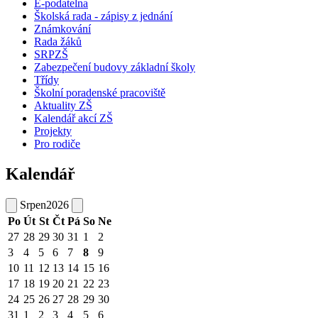
E-podatelna
Školská rada - zápisy z jednání
Známkování
Rada žáků
SRPZŠ
Zabezpečení budovy základní školy
Třídy
Školní poradenské pracoviště
Aktuality ZŠ
Kalendář akcí ZŠ
Projekty
Pro rodiče
Kalendář
Srpen
2026
Po
Út
St
Čt
Pá
So
Ne
27
28
29
30
31
1
2
3
4
5
6
7
8
9
10
11
12
13
14
15
16
17
18
19
20
21
22
23
24
25
26
27
28
29
30
31
1
2
3
4
5
6