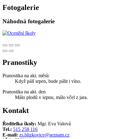
Fotogalerie
Náhodná fotogalerie
Pranostiky
Pranostika na akt. měsíc
Když pálí srpen, bude pálit i víno.
Pranostika na akt. den
Málo plodů v srpnu, málo včel z jara.
Kontakt
Ředitelka školy:
Mgr. Eva Valová
Tel.:
515 258 116
E-mail:
zs.blizkovice@seznam.cz