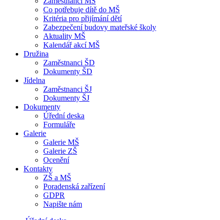
Zaměstnanci MŠ
Co potřebuje dítě do MŠ
Kritéria pro přijímání dětí
Zabezpečení budovy mateřské školy
Aktuality MŠ
Kalendář akcí MŠ
Družina
Zaměstnanci ŠD
Dokumenty ŠD
Jídelna
Zaměstnanci ŠJ
Dokumenty ŠJ
Dokumenty
Úřední deska
Formuláře
Galerie
Galerie MŠ
Galerie ZŠ
Ocenění
Kontakty
ZŠ a MŠ
Poradenská zařízení
GDPR
Napište nám