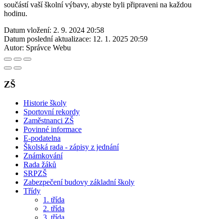
součástí vaší školní výbavy, abyste byli připraveni na každou
hodinu.
Datum vložení:
2. 9. 2024 20:58
Datum poslední aktualizace:
12. 1. 2025 20:59
Autor:
Správce Webu
ZŠ
Historie školy
Sportovní rekordy
Zaměstnanci ZŠ
Povinné informace
E-podatelna
Školská rada - zápisy z jednání
Známkování
Rada žáků
SRPZŠ
Zabezpečení budovy základní školy
Třídy
1. třída
2. třída
3. třída