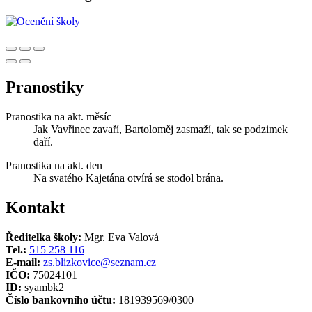
Pranostiky
Pranostika na akt. měsíc
Jak Vavřinec zavaří, Bartoloměj zasmaží, tak se podzimek
daří.
Pranostika na akt. den
Na svatého Kajetána otvírá se stodol brána.
Kontakt
Ředitelka školy:
Mgr. Eva Valová
Tel.:
515 258 116
E-mail:
zs.blizkovice@seznam.cz
IČO:
75024101
ID:
syambk2
Číslo bankovního účtu:
181939569/0300