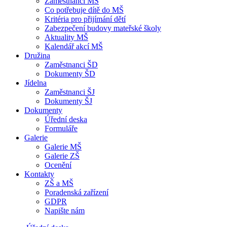
Zaměstnanci MŠ
Co potřebuje dítě do MŠ
Kritéria pro přijímání dětí
Zabezpečení budovy mateřské školy
Aktuality MŠ
Kalendář akcí MŠ
Družina
Zaměstnanci ŠD
Dokumenty ŠD
Jídelna
Zaměstnanci ŠJ
Dokumenty ŠJ
Dokumenty
Úřední deska
Formuláře
Galerie
Galerie MŠ
Galerie ZŠ
Ocenění
Kontakty
ZŠ a MŠ
Poradenská zařízení
GDPR
Napište nám