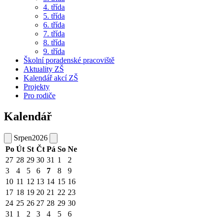
4. třída
5. třída
6. třída
7. třída
8. třída
9. třída
Školní poradenské pracoviště
Aktuality ZŠ
Kalendář akcí ZŠ
Projekty
Pro rodiče
Kalendář
Srpen
2026
Po
Út
St
Čt
Pá
So
Ne
27
28
29
30
31
1
2
3
4
5
6
7
8
9
10
11
12
13
14
15
16
17
18
19
20
21
22
23
24
25
26
27
28
29
30
31
1
2
3
4
5
6