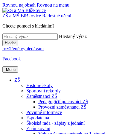
Rovnou na obsah
Rovnou na menu
ZŠ a MŠ
Blížkovice
Radostné učení
Chcete pomoci s hledáním?
Hledaný výraz
Hledat
rozšířené vyhledávání
Facebook
Menu
ZŠ
Historie školy
Sportovní rekordy
Zaměstnanci ZŠ
Pedagogičtí pracovníci ZŠ
Provozní zaměstnanci ZŠ
Povinné informace
E-podatelna
Školská rada - zápisy z jednání
Známkování
Váhy a četnost známek na 1. stupni