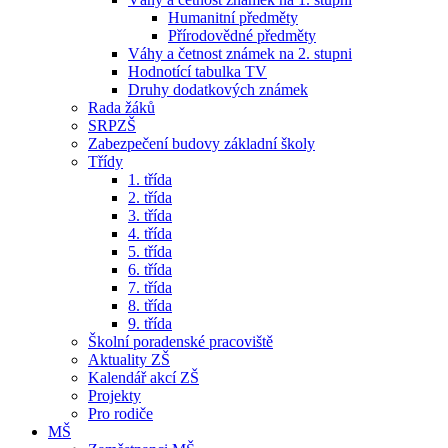
Humanitní předměty
Přírodovědné předměty
Váhy a četnost známek na 2. stupni
Hodnotící tabulka TV
Druhy dodatkových známek
Rada žáků
SRPZŠ
Zabezpečení budovy základní školy
Třídy
1. třída
2. třída
3. třída
4. třída
5. třída
6. třída
7. třída
8. třída
9. třída
Školní poradenské pracoviště
Aktuality ZŠ
Kalendář akcí ZŠ
Projekty
Pro rodiče
MŠ